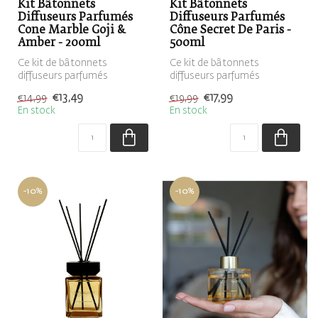
Kit Bâtonnets
Kit Bâtonnets
Diffuseurs Parfumés
Diffuseurs Parfumés
Cone Marble Goji &
Cône Secret De Paris -
Amber - 200ml
500ml
Ce kit de bâtonnets
Ce kit de bâtonnets
diffuseurs parfumés
diffuseurs parfumés
contient un diffuseur blanc,
contient un diffuseur gris,
€13,49
€17,99
€14,99
€19,99
rempli de l...
rempli de l...
En stock
En stock
-10%
-10%