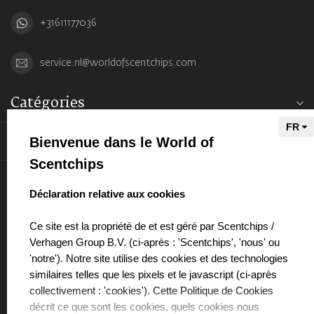
+31611177036
service.nl@worldofscentchips.com
Catégories
Bienvenue dans le World of
Informations
Scentchips
Mon compte
select language
Déclaration relative aux cookies
Ce site est la propriété de et est géré par Scentchips /
Verhagen Group B.V. (ci-après : 'Scentchips', 'nous' ou
'notre'). Notre site utilise des cookies et des technologies
€
similaires telles que les pixels et le javascript (ci-après
collectivement : 'cookies'). Cette Politique de Cookies
décrit ce que sont les cookies, quels cookies nous