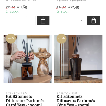
contient un diffuseur rose,
contient un diffuseur en
€11,69
€22,49
€12,99
€24,99
rempli de la...
roseau carré gr...
En stock
En stock
-10%
-10%
SCENTCHIPS®
SCENTCHIPS®
Kit Bâtonnets
Kit Bâtonnets
Diffuseurs Parfumés
Diffuseurs Parfumés
Carré Yess - 1000ml
Cône Yess - 500ml