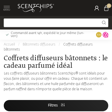
0
MENU
Commandé avant 14h, expédié le jour même (lun-
Livraison 
9.4
ven)
Accueil
/
Bâtonnets diffuseurs
/
Coffrets diffuseurs
bâtonnets
Coffrets diffuseurs bâtonnets : le
cadeau parfumé idéal
Les coffrets diffuseurs bâtonnets Scentchips® sont idéals pour
vous faire plaisir, ou pour offrir en cadeau. Chaque kit contient un
flacon, des bâtonnets et une huile parfumée qui diffuseront un
parfum raffiné dans n’importe quelle pièce de la maison.
Filtres