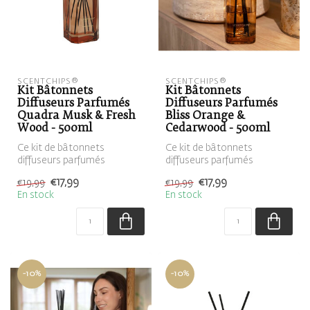
SCENTCHIPS®
SCENTCHIPS®
Kit Bâtonnets
Kit Bâtonnets
Diffuseurs Parfumés
Diffuseurs Parfumés
Quadra Musk & Fresh
Bliss Orange &
Wood - 500ml
Cedarwood - 500ml
Ce kit de bâtonnets
Ce kit de bâtonnets
diffuseurs parfumés
diffuseurs parfumés
contient un diffuseur
contient un diffuseur
€17,99
€17,99
€19,99
€19,99
marron, rempli de ...
marron, rempli de ...
En stock
En stock
-10%
-10%