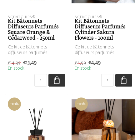
SCENTCHIPS®
SCENTCHIPS®
Kit Bâtonnets
Kit Bâtonnets
Diffuseurs Parfumés
Diffuseurs Parfumés
Square Orange &
Cylinder Sakura
Cedarwood - 250ml
Flowers - 100ml
Ce kit de bâtonnets
Ce kit de bâtonnets
diffuseurs parfumés
diffuseurs parfumés
contient un diffuseur
contient un diffuseur dorés,
€13,49
€4,49
€14,99
€4,99
marron, rempli de ...
rempli de l...
En stock
En stock
-10%
-10%