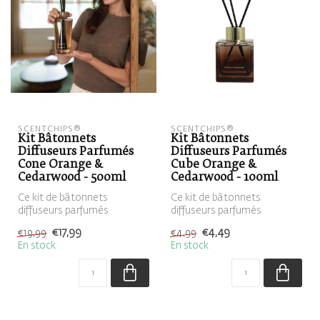
SCENTCHIPS®
SCENTCHIPS®
Kit Bâtonnets
Kit Bâtonnets
Diffuseurs Parfumés
Diffuseurs Parfumés
Cone Orange &
Cube Orange &
Cedarwood - 500ml
Cedarwood - 100ml
Ce kit de bâtonnets
Ce kit de bâtonnets
diffuseurs parfumés
diffuseurs parfumés
contient un diffuseur en
contient un diffuseur
€17,99
€4,49
€19,99
€4,99
roseau cone amb...
marron, rempli de ...
En stock
En stock