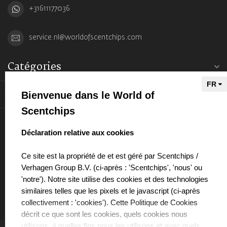
+31611177036
service.nl@worldofscentchips.com
Catégories
Informations
Bienvenue dans le World of
Scentchips
Mon compte
select language
Déclaration relative aux cookies
Ce site est la propriété de et est géré par Scentchips /
Verhagen Group B.V. (ci-après : 'Scentchips', 'nous' ou
'notre'). Notre site utilise des cookies et des technologies
€
similaires telles que les pixels et le javascript (ci-après
collectivement : 'cookies'). Cette Politique de Cookies
décrit ce que sont les cookies, quels cookies nous
utilisons, à quelles fins nous les utilisons et avec quels