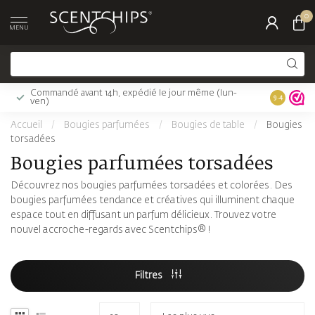
0
MENU
Commandé avant 14h, expédié le jour même (lun-
Livraison 
9.4
ven)
Accueil
/
Bougies parfumées
/
Bougies de table
/
Bougies
torsadées
Bougies parfumées torsadées
Découvrez nos bougies parfumées torsadées et colorées. Des
bougies parfumées tendance et créatives qui illuminent chaque
espace tout en diffusant un parfum délicieux. Trouvez votre
nouvel accroche-regards avec Scentchips® !
Filtres