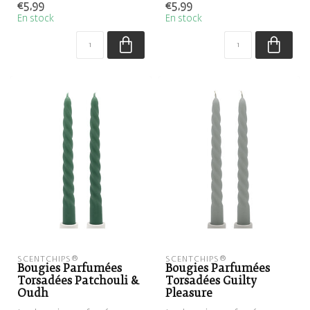
€5,99
€5,99
parfu...
parfu...
En stock
En stock
SCENTCHIPS®
SCENTCHIPS®
Bougies Parfumées
Bougies Parfumées
Torsadées Patchouli &
Torsadées Guilty
Oudh
Pleasure