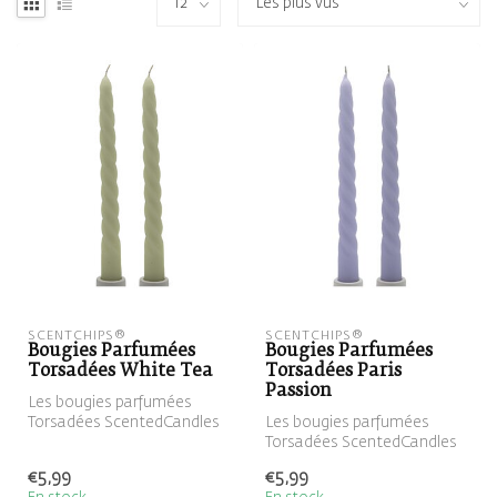
SCENTCHIPS®
SCENTCHIPS®
Bougies Parfumées
Bougies Parfumées
Torsadées White Tea
Torsadées Paris
Passion
Les bougies parfumées
Torsadées ScentedCandles
Les bougies parfumées
sont des bougies en spirale
Torsadées ScentedCandles
parfu...
sont des bougies en spirale
€5,99
€5,99
parfu...