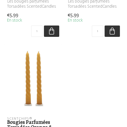
Les bougies parfumées
Les bougies parfumées
Torsadées ScentedCandles
Torsadées ScentedCandles
sont des bougies en spirale
sont des bougies en spirale
€5,99
€5,99
parfu...
parfu...
En stock
En stock
SCENTCHIPS®
Bougies Parfumées