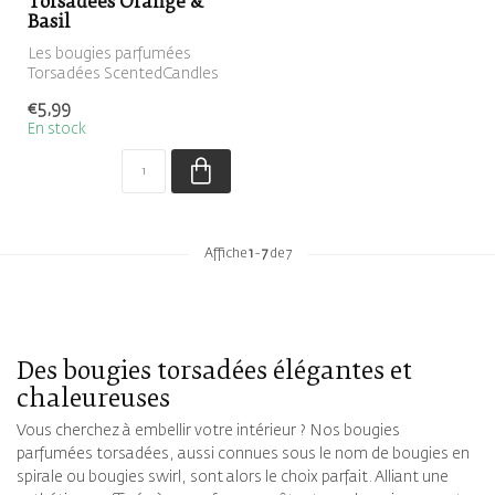
Torsadées Orange &
Basil
Les bougies parfumées
Torsadées ScentedCandles
sont des bougies en spirale
€5,99
parfu...
En stock
Affiche
1
-
7
de 7
Des bougies torsadées élégantes et
chaleureuses
Vous cherchez à embellir votre intérieur ? Nos bougies
parfumées torsadées, aussi connues sous le nom de bougies en
spirale ou bougies swirl, sont alors le choix parfait. Alliant une