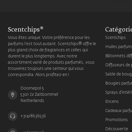
Scentchips®
Catégori
Vous êtes unique. Votre préférence pour les
Scentchips
parfums l'est tout autant. Scentchips® offre le
Huiles parfu
plus grand choix de fragrances et celles qui
Bâtonnets dif
durent le plus longtemps. Avec notre
assortiment varié de produits parfumés, vous
Diffuseurs de
trouverez toujours une senteur qui vous
Sable de boug
correspondra. Alors profitez-en !
Bougies parf
Doornepol 5
Sprays d'intér
5301 LV Zaltbommel
Netherlands
Encens
Cadeaux parf
+31418636536
Promotions
Découverte