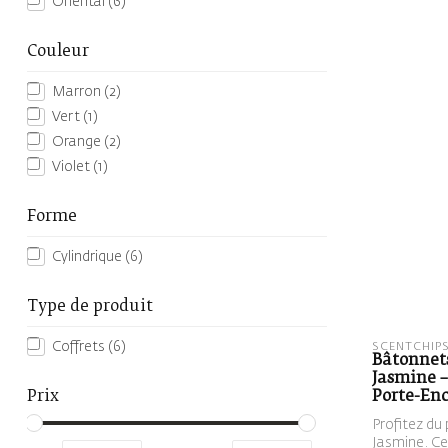
Oriental
(6)
Couleur
Marron
(2)
Vert
(1)
Orange
(2)
Violet
(1)
Forme
Cylindrique
(6)
Type de produit
Coffrets
(6)
SCENTCHIP
Bâtonnet
Jasmine –
Prix
Porte-En
Profitez du
Jasmine. Ce