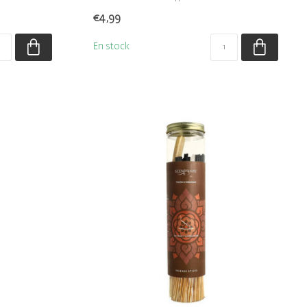
bâtonne...
€4,99
En stock