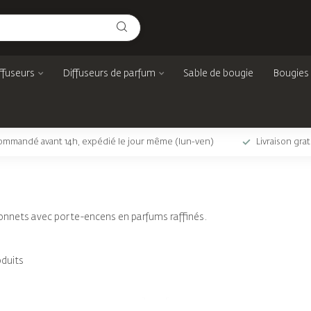
ffuseurs
Diffuseurs de parfum
Sable de bougie
Bougies
mmandé avant 14h, expédié le jour même (lun-ven)
Livraison gra
nnets avec porte-encens en parfums raffinés.
duits