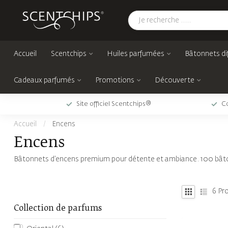
Accueil
Scentchips
Huiles parfumées
Bâtonnets di
Cadeaux parfumés
Promotions
Découverte
Site officiel Scentchips®
Co
Accueil
/
Encens
Encens
Bâtonnets d’encens premium pour détente et ambiance. 100 bâto
6
Pro
Collection de parfums