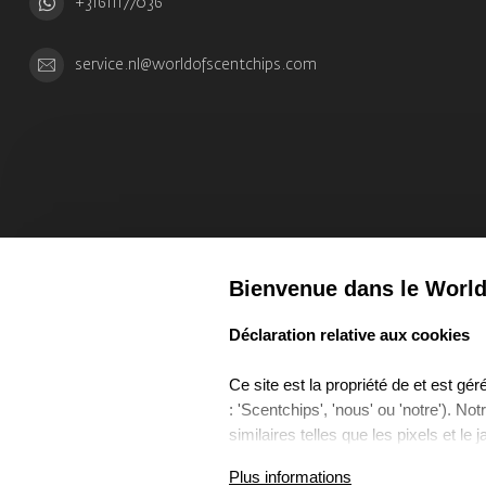
+31611177036
service.nl@worldofscentchips.com
Bienvenue dans le World
select language
Déclaration relative aux cookies
Ce site est la propriété de et est g
: 'Scentchips', 'nous' ou 'notre'). No
similaires telles que les pixels et le 
Cette Politique de Cookies décrit ce
Plus informations
Coo
utilisons, à quelles fins nous les ut