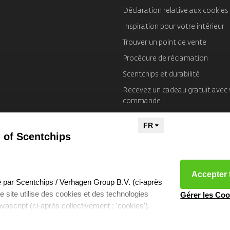
Déclaration relative aux cookies
Inspiration pour votre intérieur
Trouver un point de vente
Procédure de réclamation
Scentchips et durabilité
Recevez un cadeau gratuit avec 
commande !
Mentions Légales
 of Scentchips
Accepter 
éré par Scentchips / Verhagen Group B.V. (ci-après
tre site utilise des cookies et des technologies
Gérer les Coo
javascript (ci-après collectivement : 'cookies').
 que sont les cookies, quels cookies nous
kies resetten
- Copyright 2026 Scentchips® - Powered by
webshop-servic
ilisons et avec quels partenaires nous collaborons