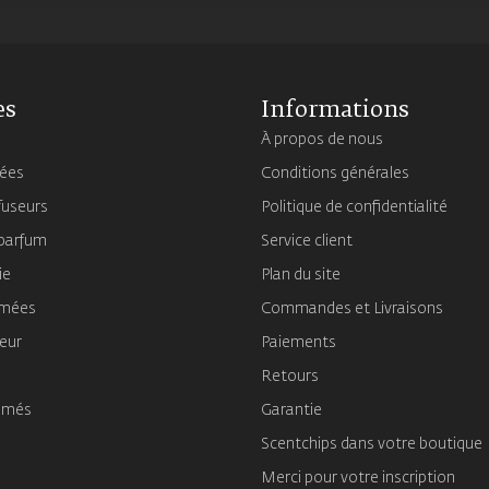
es
Informations
À propos de nous
mées
Conditions générales
fuseurs
Politique de confidentialité
 parfum
Service client
ie
Plan du site
umées
Commandes et Livraisons
ieur
Paiements
Retours
umés
Garantie
Scentchips dans votre boutique
Merci pour votre inscription