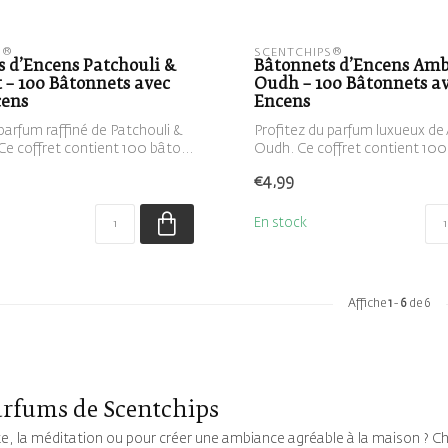
S®
SCENTCHIPS®
 d’Encens Patchouli &
Bâtonnets d’Encens Amb
 – 100 Bâtonnets avec
Oudh – 100 Bâtonnets av
cens
Encens
parfum raffiné de Patchouli &
Profitez du parfum luxueux de
e coffret contient 100 bâto...
Oudh. Ce coffret contient 10
d’...
€4,99
En stock
Affiche
1
-
6
de 6
arfums de Scentchips
e, la méditation ou pour créer une ambiance agréable à la maison ? C