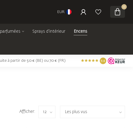
0
EUR
 parfumées
Sprays d'intérieur
Encens
tuite à partir de 50 € (BE) ou 70 € (FR)
9.4
Afficher: