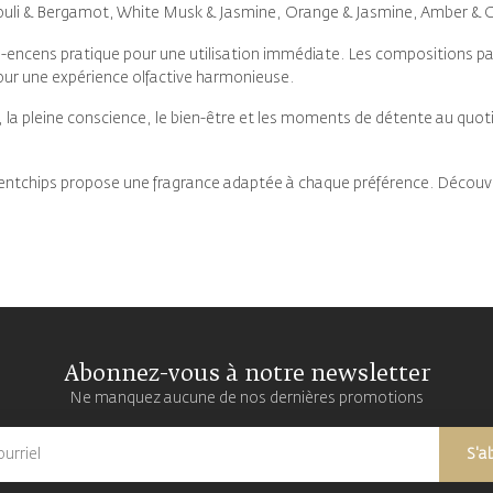
ouli & Bergamot, White Musk & Jasmine, Orange & Jasmine, Amber & O
e-encens pratique pour une utilisation immédiate. Les compositions p
pour une expérience olfactive harmonieuse.
 la pleine conscience, le bien-être et les moments de détente au quoti
 Scentchips propose une fragrance adaptée à chaque préférence. Décou
Abonnez-vous à notre newsletter
Ne manquez aucune de nos dernières promotions
S'a