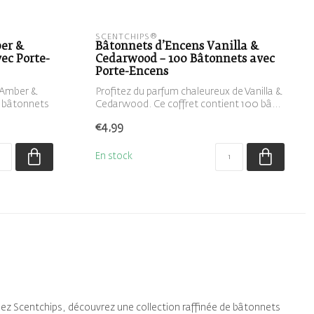
SCENTCHIPS®
er &
Bâtonnets d’Encens Vanilla &
ec Porte-
Cedarwood – 100 Bâtonnets avec
Porte-Encens
 Amber &
Profitez du parfum chaleureux de Vanilla &
0 bâtonnets
Cedarwood. Ce coffret contient 100 bâ...
€4,99
En stock
hez Scentchips, découvrez une collection raffinée de bâtonnets