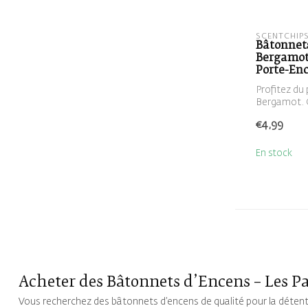
SCENTCHIP
Bâtonnets
Bergamot
Porte-En
Profitez du 
Bergamot. C
€4,99
En stock
Acheter des Bâtonnets d’Encens – Les P
Vous recherchez des bâtonnets d’encens de qualité pour la détent