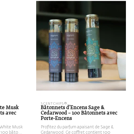
SCENTCHIPS®
ite Musk
Bâtonnets d’Encens Sage &
ts avec
Cedarwood – 100 Bâtonnets avec
Porte-Encens
e White Musk
Profitez du parfum apaisant de Sage &
 100 bâto...
Cedarwood. Ce coffret contient 100