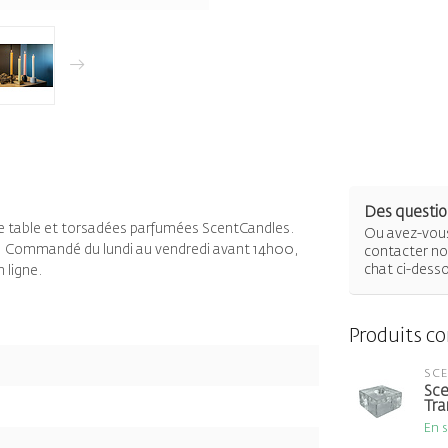
Des question
e table et torsadées parfumées ScentCandles.
Ou avez-vous
n : Commandé du lundi au vendredi avant 14h00,
contacter not
chat ci-dess
 ligne.
Produits c
SC
Sce
Tra
En 