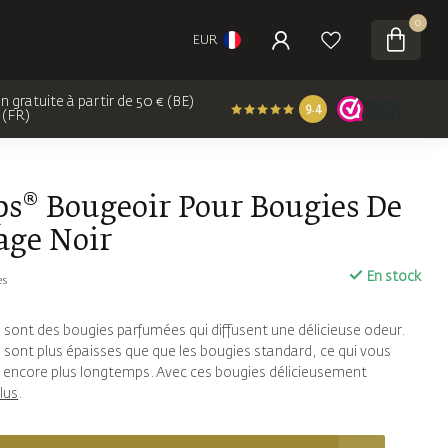
0
EUR
on gratuite à partir de 50 € (BE)
9.4
 (FR)
ps® Bougeoir Pour Bougies De
age Noir
En stock
es
 sont des bougies parfumées qui diffusent une délicieuse odeur.
 sont plus épaisses que que les bougies standard, ce qui vous
r encore plus longtemps. Avec ces bougies délicieusement
plus
.