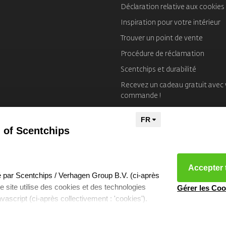
Déclaration relative aux cookies
Inspiration pour votre intérieur
Trouver un point de vente
Procédure de réclamation
Scentchips et durabilité
Recevez un cadeau gratuit avec 
commande !
Mentions Légales
 of Scentchips
Accepter 
éré par Scentchips / Verhagen Group B.V. (ci-après
tre site utilise des cookies et des technologies
Gérer les Coo
javascript (ci-après collectivement : 'cookies').
 que sont les cookies, quels cookies nous
kies resetten
- Copyright 2026 Scentchips® - Powered by
webshop-servic
ilisons et avec quels partenaires nous collaborons