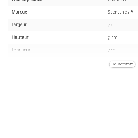
Marque
Scentchips®
Largeur
7 cm
Hauteur
9 cm
Longueur
7 cm
Volume
203 gr
Tout afficher
Couleur
Noir