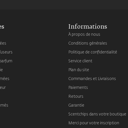
es
Informations
À propos de nous
mées
Conditions générales
fuseurs
Politique de confidentialité
 parfum
Service client
ie
Plan du site
umées
Commandes et Livraisons
ieur
Paiements
Retours
umés
Garantie
Scentchips dans votre boutique
Merci pour votre inscription