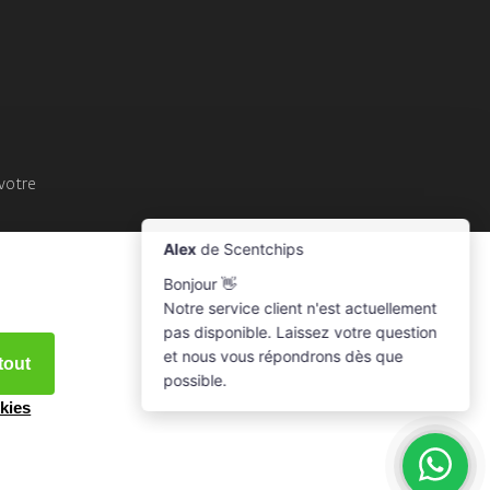
votre
tout
kies
e.nl