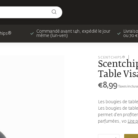
Commandé avant 14h, expédié le jour
Livrais
chips®
même (lun-ven)
ou 70 €
SCENTCHIPS®
Scentchi
Table Vis
€8,99
Taxes inclus
Les bougies de table
Les bougies de table
permet d'en profite
parfumées, vo
Lire 