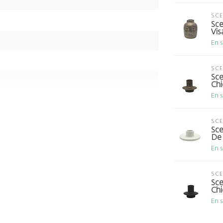
SC
Sce
Vis
En 
SC
Sce
Chi
En 
SC
Sce
De 
En 
SC
Sce
Chi
En 