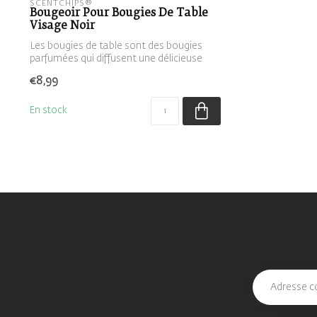
SCENTCHIPS®
Bougeoir Pour Bougies De Table
Visage Noir
Les bougies de table sont des bougies
parfumées qui diffusent une délicieuse
ode...
€8,99
En stock