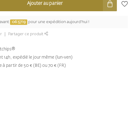
Ajouter au panier
avant
06:57:18
pour une expédition aujourd'hui !
r
Partager ce produit
entchips®
14h, expédié le jour même (lun-ven)
e à partir de 50 € (BE) ou 70 € (FR)