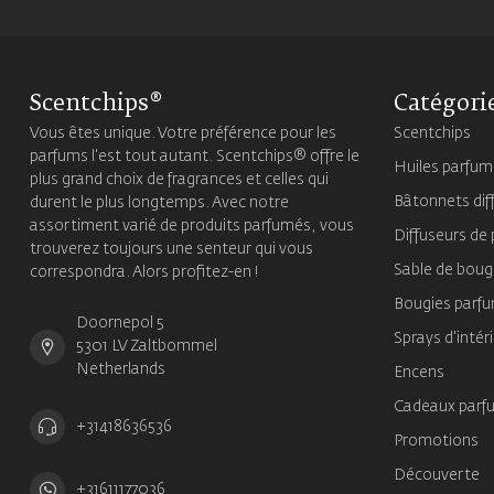
Scentchips®
Catégori
Vous êtes unique. Votre préférence pour les
Scentchips
parfums l'est tout autant. Scentchips® offre le
Huiles parfu
plus grand choix de fragrances et celles qui
Bâtonnets dif
durent le plus longtemps. Avec notre
assortiment varié de produits parfumés, vous
Diffuseurs de
trouverez toujours une senteur qui vous
Sable de boug
correspondra. Alors profitez-en !
Bougies parf
Doornepol 5
Sprays d'intér
5301 LV Zaltbommel
Netherlands
Encens
Cadeaux parf
+31418636536
Promotions
Découverte
+31611177036