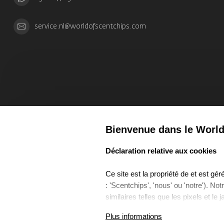
service.nl@worldofscentchips.com
Bienvenue dans le World
select language
Déclaration relative aux cookies
Ce site est la propriété de et est g
: 'Scentchips', 'nous' ou 'notre'). No
similaires telles que les pixels et le 
Cette Politique de Cookies décrit ce
Plus informations
Coo
utilisons, à quelles fins nous les ut