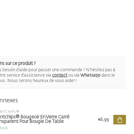
s sur ce produit ?
 besoin d'aide pour passer une commande ? N'hésitez pas à
re service d'assistance via
contact
ou via
Whatsapp
dans le
ous. Nous serons heureux de vous aider !
onnexes
ENTCHIPS®
ntchips® Bougeoir En Verre Carré
€6,99
nsparent Pour Bougie De Table
stock