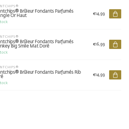
ENTCHIPS®
ntchips® Brûleur Fondants Parfumés
€14,99
angle Or Haut
stock
ENTCHIPS®
ntchips® Brûleur Fondants Parfumés
€16,99
key Big Smile Mat Doré
stock
ENTCHIPS®
ntchips® Brûleur Fondants Parfumés Rib
€14,99
ré
stock