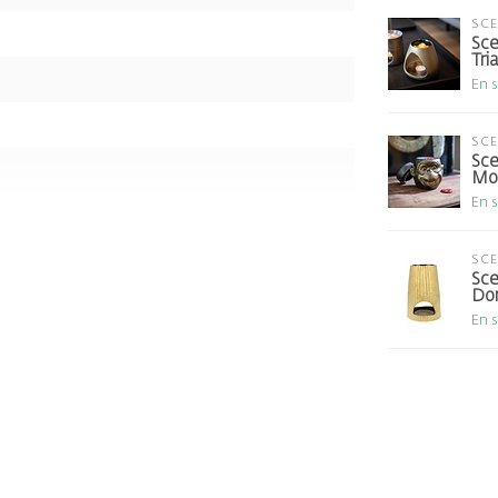
SC
Sce
Tri
En 
SC
Sce
Mon
En 
SC
Sce
Do
En 