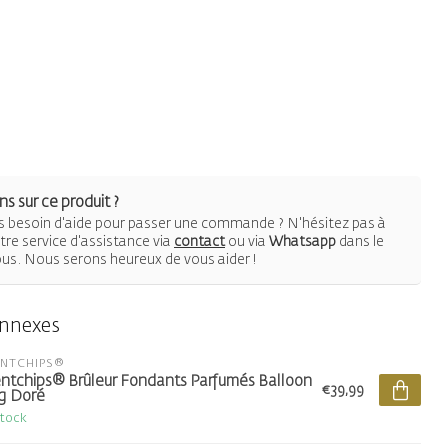
s sur ce produit ?
 besoin d'aide pour passer une commande ? N'hésitez pas à
re service d'assistance via
contact
ou via
Whatsapp
dans le
ous. Nous serons heureux de vous aider !
onnexes
ENTCHIPS®
ntchips® Brûleur Fondants Parfumés Balloon
€39,99
g Doré
stock