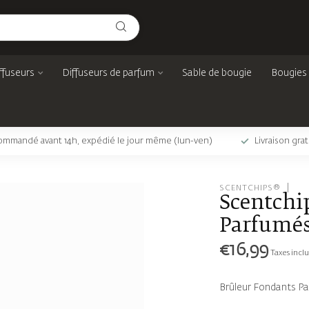
ffuseurs
Diffuseurs de parfum
Sable de bougie
Bougies
mmandé avant 14h, expédié le jour même (lun-ven)
Livraison gra
SCENTCHIPS®
Scentchi
Parfumés
€16,99
Taxes incl
Brûleur Fondants Pa