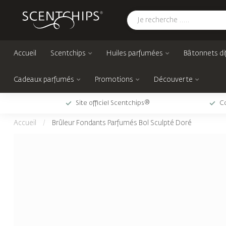
Accueil
Scentchips
Huiles parfumées
Bâtonnets di
Cadeaux parfumés
Promotions
Découverte
Site officiel Scentchips®
Co
Accueil
/
Brûleur Fondants Parfumés Bol Sculpté Doré