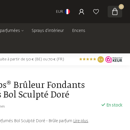
0
EUR
 parfumées
Sprays d'intérieur
Encens
tuite à partir de 50 € (BE) ou 70 € (FR)
9.4
ps® Brûleur Fondants
 Bol Sculpté Doré
En stock
uses
rfumés Bol Sculpté Doré - Brûle parfum
Lire plus
.