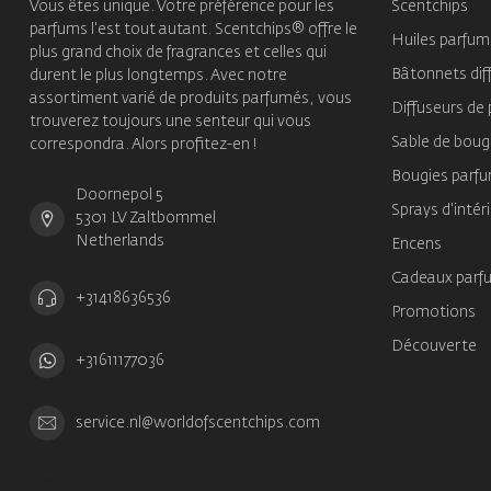
Vous êtes unique. Votre préférence pour les
Scentchips
parfums l'est tout autant. Scentchips® offre le
Huiles parfu
plus grand choix de fragrances et celles qui
Bâtonnets dif
durent le plus longtemps. Avec notre
assortiment varié de produits parfumés, vous
Diffuseurs de
trouverez toujours une senteur qui vous
Sable de boug
correspondra. Alors profitez-en !
Bougies parf
Doornepol 5
Sprays d'intér
5301 LV Zaltbommel
Netherlands
Encens
Cadeaux parf
+31418636536
Promotions
Découverte
+31611177036
service.nl@worldofscentchips.com