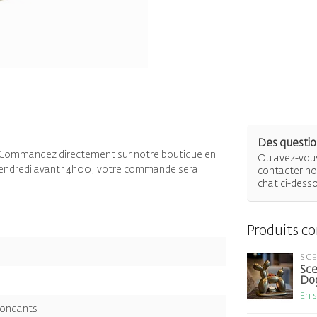
Des question
. Commandez directement sur notre boutique en
Ou avez-vous
u vendredi avant 14h00, votre commande sera
contacter not
chat ci-dess
Produits c
SC
Sce
Do
En 
Fondants