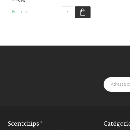
En stock
Scentchips®
Catégori