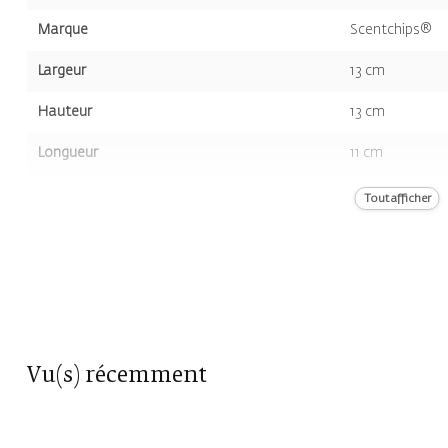
Marque
Scentchips®
Largeur
13 cm
Hauteur
13 cm
Longueur
11 cm
Volume
410 gr
Tout afficher
Couleur
Blanc
Vu(s) récemment