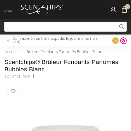
0
MENU
Commandé avant 14h, expédié le jour même (lun-
Livraison 
9.4
ven)
Accueil
/
Brûleur Fondants Parfumés Bubbles Blanc
Scentchips® Brûleur Fondants Parfumés
Bubbles Blanc
SCENTCHIPS®