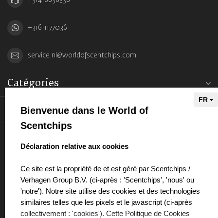
+31611177036
service.nl@worldofscentchips.com
Catégories
Bienvenue dans le World of
Informations
Scentchips
Mon compte
select language
Déclaration relative aux cookies
Ce site est la propriété de et est géré par Scentchips /
Verhagen Group B.V. (ci-après : 'Scentchips', 'nous' ou
'notre'). Notre site utilise des cookies et des technologies
€
similaires telles que les pixels et le javascript (ci-après
collectivement : 'cookies'). Cette Politique de Cookies