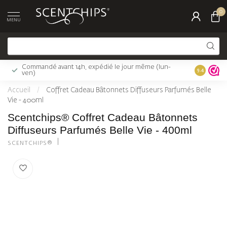
0
MENU
Commandé avant 14h, expédié le jour même (lun-
Livraison 
9.4
ven)
Accueil
/
Coffret Cadeau Bâtonnets Diffuseurs Parfumés Belle
Vie - 400ml
Scentchips® Coffret Cadeau Bâtonnets
Diffuseurs Parfumés Belle Vie - 400ml
SCENTCHIPS®