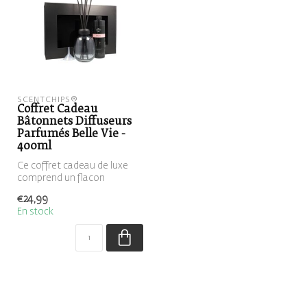
SCENTCHIPS®
Coffret Cadeau
Bâtonnets Diffuseurs
Parfumés Belle Vie -
400ml
Ce coffret cadeau de luxe
comprend un flacon
diffuseur gris clair, un
€24,99
ensemble d...
En stock