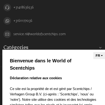
+31418636536
+31611177036
service.nl@worldofscentchips.com
Catégories
Bienvenue dans le World of
Informations
Scentchips
Mon compte
select language
Déclaration relative aux cookies
Ce site est la propriété de et est géré par Scentchips /
Verhagen Group B.V. (ci-après : 'Scentchips', 'nous' ou
'notre'). Notre site utilise des cookies et des technologies
€
similaires telles que les pixels et le javascript (ci-après