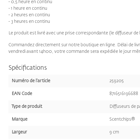
- 0,5 heure en continu
- 1 heure en continu
- 2 heures en continu
- 3 heures en continu
Le produit est livré avec une prise correspondante (le diffuseur d
Commandez directement sur notre boutique en ligne. Délai de liv
vendredi avant 14h00, votre commande sera expédiée le jour m
Spécifications
Numéro de l'article
259205
EAN Code
8716516196688
Type de produit
Diffuseurs de 
Marque
Scentchips®
Largeur
9 cm