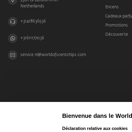
Netherlands
Encens
Cadeaux parf
+31418636536
Promotions
Découverte
+31611177036
service.nl@worldofscentchips.com
Bienvenue dans le World
select language
Déclaration relative aux cookies