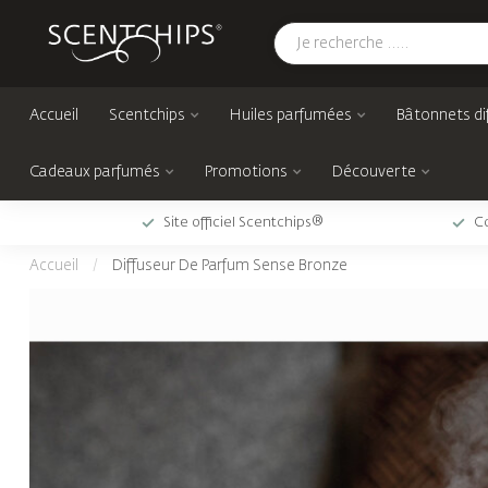
Accueil
Scentchips
Huiles parfumées
Bâtonnets di
Cadeaux parfumés
Promotions
Découverte
Site officiel Scentchips®
Co
Accueil
/
Diffuseur De Parfum Sense Bronze