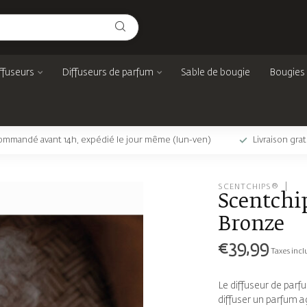
ffuseurs
Diffuseurs de parfum
Sable de bougie
Bougies
mmandé avant 14h, expédié le jour même (lun-ven)
Livraison gra
SCENTCHIPS®
Scentchi
Bronze
€39,99
Taxes incl
Le diffuseur de par
diffuser un parfum a