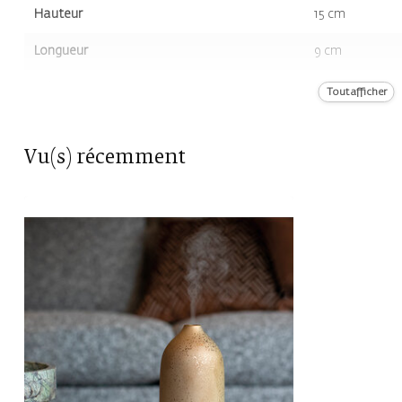
Hauteur
15 cm
Longueur
9 cm
Volume
0 gr
Tout afficher
Couleur
Bronze / Argent
Vu(s) récemment