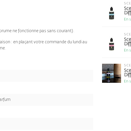
SC
Sce
Dif
En 
e brume ne fonctionne pas sans courant).
SC
Sce
raison : en plaçant votre commande du lundi au
Dif
ême.
En 
SC
Sce
Dif
En 
parfum