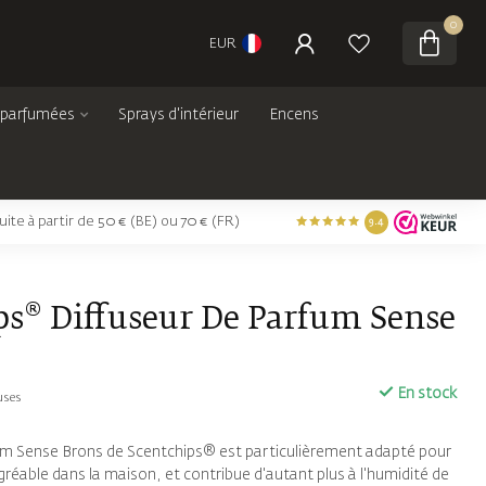
0
EUR
 parfumées
Sprays d'intérieur
Encens
tuite à partir de 50 € (BE) ou 70 € (FR)
9.4
ps® Diffuseur De Parfum Sense
En stock
uses
fum Sense Brons de Scentchips® est particulièrement adapté pour
gréable dans la maison, et contribue d'autant plus à l'humidité de