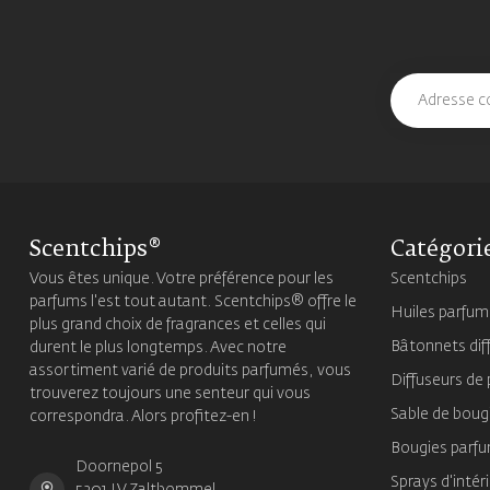
Scentchips®
Catégori
Vous êtes unique. Votre préférence pour les
Scentchips
parfums l'est tout autant. Scentchips® offre le
Huiles parfu
plus grand choix de fragrances et celles qui
Bâtonnets dif
durent le plus longtemps. Avec notre
assortiment varié de produits parfumés, vous
Diffuseurs de
trouverez toujours une senteur qui vous
Sable de boug
correspondra. Alors profitez-en !
Bougies parf
Doornepol 5
Sprays d'intér
5301 LV Zaltbommel