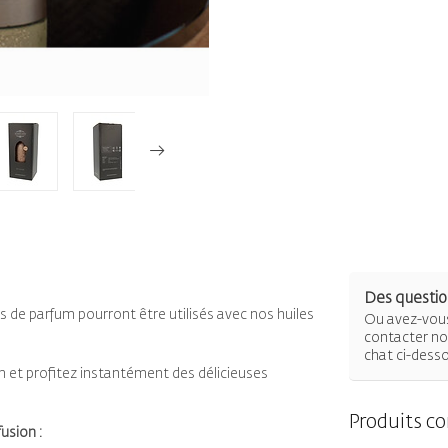
Des question
s de parfum pourront être utilisés avec nos huiles
Ou avez-vous
contacter not
chat ci-dess
m et profitez instantément des délicieuses
Produits c
usion :