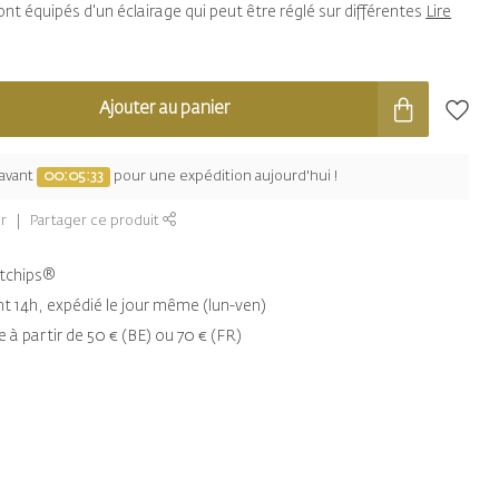
 sont équipés d'un éclairage qui peut être réglé sur différentes
Lire
Ajouter au panier
avant
00:05:32
pour une expédition aujourd'hui !
r
Partager ce produit
entchips®
14h, expédié le jour même (lun-ven)
e à partir de 50 € (BE) ou 70 € (FR)