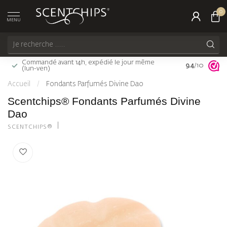
0
MENU
Commandé avant 14h, expédié le jour même
Livraison gra
9.4
/10
(lun-ven)
(FR)
Accueil
/
Fondants Parfumés Divine Dao
Scentchips® Fondants Parfumés Divine
Dao
SCENTCHIPS®