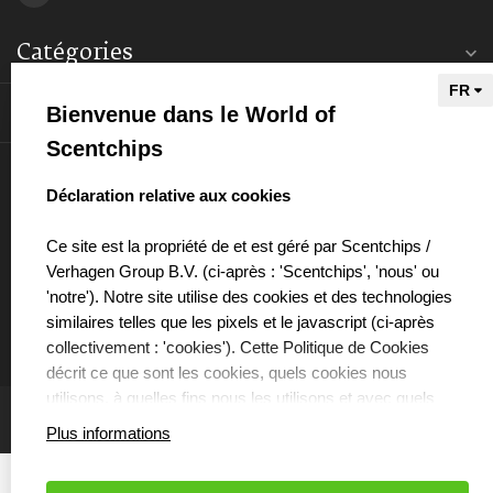
Catégories
Bienvenue dans le World of
Informations
Scentchips
Mon compte
select language
Déclaration relative aux cookies
Ce site est la propriété de et est géré par Scentchips /
Verhagen Group B.V. (ci-après : 'Scentchips', 'nous' ou
'notre'). Notre site utilise des cookies et des technologies
€
similaires telles que les pixels et le javascript (ci-après
collectivement : 'cookies'). Cette Politique de Cookies
décrit ce que sont les cookies, quels cookies nous
utilisons, à quelles fins nous les utilisons et avec quels
partenaires nous collaborons à cet effet.
Plus informations
QUE SONT LES COOKIES ?