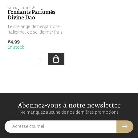
SCENTCHIPS®
Fondants Parfumés
Divine Dao
Le mélange de bergamote
italienne, de sel de mer frais
et de gingembre indonésie...
€4,99
En stock
Abonnez-vous à notre newsletter
Ne manquez aucune de nos dernières promotions