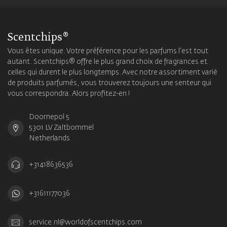
Scentchips®
Vous êtes unique. Votre préférence pour les parfums l'est tout
autant. Scentchips® offre le plus grand choix de fragrances et
celles qui durent le plus longtemps. Avec notre assortiment varié
de produits parfumés, vous trouverez toujours une senteur qui
vous correspondra. Alors profitez-en !
Doornepol 5
5301 LV Zaltbommel
Netherlands
+31418636536
+31611177036
service.nl@worldofscentchips.com