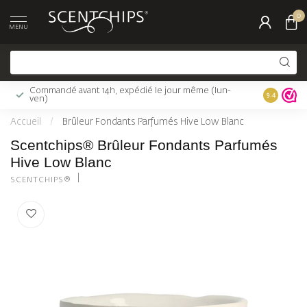
0
MENU
Commandé avant 14h, expédié le jour même (lun-
Livraison 
9.4
ven)
Accueil
/
Brûleur Fondants Parfumés Hive Low Blanc
Scentchips® Brûleur Fondants Parfumés
Hive Low Blanc
SCENTCHIPS®