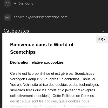
+31611177036
service.nl@worldofscentchips.com
Catégories
Bienvenue dans le World of
Informations
Scentchips
Mon compte
select language
Déclaration relative aux cookies
Ce site est la propriété de et est géré par Scentchips /
Verhagen Group B.V. (ci-après : 'Scentchips', 'nous' ou
'notre'). Notre site utilise des cookies et des technologies
€
similaires telles que les pixels et le javascript (ci-après
collectivement : 'cookies'). Cette Politique de Cookies
décrit ce que sont les cookies, quels cookies nous
utilisons, à quelles fins nous les utilisons et avec quels