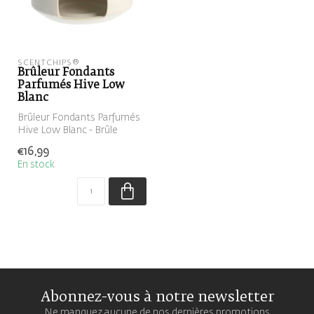
SCENTCHIPS®
Brûleur Fondants
Parfumés Hive Low
Blanc
Brûleur Fondants Parfumés
Hive Low Blanc - Brûle
parfum
€16,99
En stock
Abonnez-vous à notre newsletter
Ne manquez aucune de nos dernières promotions