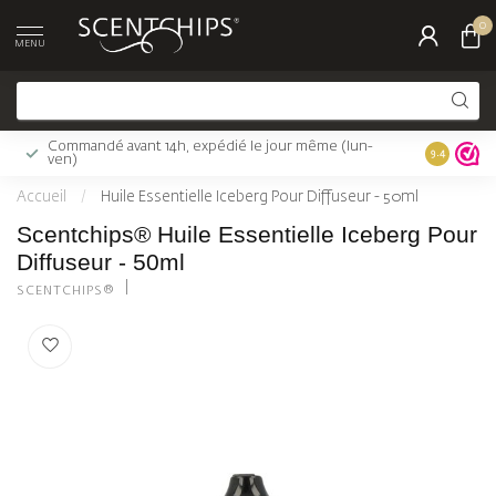
0
MENU
Commandé avant 14h, expédié le jour même (lun-
Livraison 
9.4
ven)
Accueil
/
Huile Essentielle Iceberg Pour Diffuseur - 50ml
Scentchips® Huile Essentielle Iceberg Pour
Diffuseur - 50ml
SCENTCHIPS®