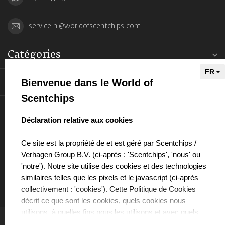
service.nl@worldofscentchips.com
Catégories
Bienvenue dans le World of
Informations
Scentchips
Mon compte
select language
Déclaration relative aux cookies
Ce site est la propriété de et est géré par Scentchips /
Verhagen Group B.V. (ci-après : 'Scentchips', 'nous' ou
'notre'). Notre site utilise des cookies et des technologies
€
similaires telles que les pixels et le javascript (ci-après
collectivement : 'cookies'). Cette Politique de Cookies
décrit ce que sont les cookies, quels cookies nous
utilisons, à quelles fins nous les utilisons et avec quels
partenaires nous collaborons à cet effet.