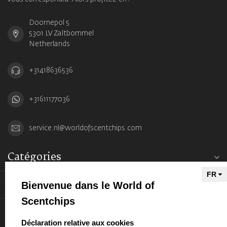
Doornepol 5
5301 LV Zaltbommel
Netherlands
+31418636536
+31611177036
service.nl@worldofscentchips.com
Catégories
Bienvenue dans le World of
Informations
Scentchips
Mon compte
select language
Déclaration relative aux cookies