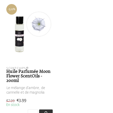
-50%
SCENTCHIPS®
Huile Parfumée Moon
Flower ScentOils -
200ml
Le mélange d'ambre, de
cannelle et de magnolia
forme un délicieux ensemble
€3,99
€7,99
épicé...
En stock