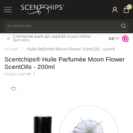
0
MENU
Commandé avant 14h, expédié le jour même
Livraison gra
9.4
/10
(lun-ven)
(FR)
Accueil
/
Huile Parfumée Moon Flower ScentOils - 200ml
Scentchips® Huile Parfumée Moon Flower
ScentOils - 200ml
SCENTCHIPS®