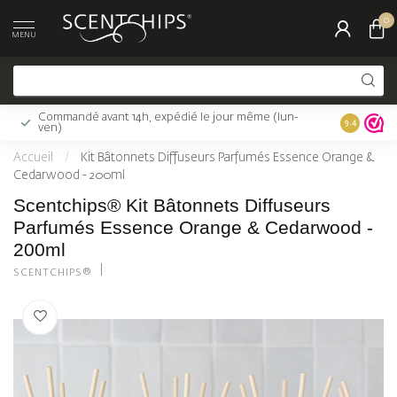
0
MENU
Commandé avant 14h, expédié le jour même (lun-
Livraison 
9.4
ven)
Accueil
/
Kit Bâtonnets Diffuseurs Parfumés Essence Orange &
Cedarwood - 200ml
Scentchips® Kit Bâtonnets Diffuseurs
Parfumés Essence Orange & Cedarwood -
200ml
SCENTCHIPS®