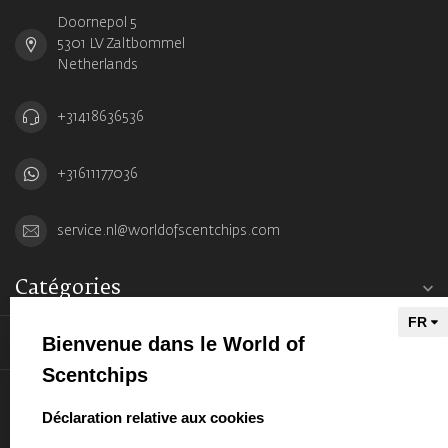
Doornepol 5
5301 LV Zaltbommel
Netherlands
+31418636536
+31611177036
service.nl@worldofscentchips.com
Catégories
Bienvenue dans le World of
Informations
Scentchips
Mon compte
select language
Déclaration relative aux cookies