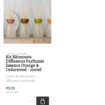
SCENTCHIPS®
Kit Bâtonnets
Diffuseurs Parfumés
Essence Orange &
Cedarwood - 200ml
Ce kit de bâtonnets
diffuseurs parfumés
contient un diffuseur givrés,
€9,99
rempli de ...
En stock