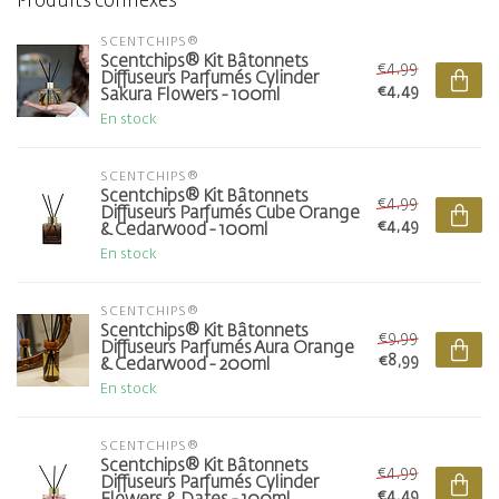
Produits connexes
SCENTCHIPS®
Scentchips® Kit Bâtonnets
€4,99
Diffuseurs Parfumés Cylinder
€4,49
Sakura Flowers - 100ml
En stock
SCENTCHIPS®
Scentchips® Kit Bâtonnets
€4,99
Diffuseurs Parfumés Cube Orange
€4,49
& Cedarwood - 100ml
En stock
SCENTCHIPS®
Scentchips® Kit Bâtonnets
€9,99
Diffuseurs Parfumés Aura Orange
€8,99
& Cedarwood - 200ml
En stock
SCENTCHIPS®
Scentchips® Kit Bâtonnets
€4,99
Diffuseurs Parfumés Cylinder
€4,49