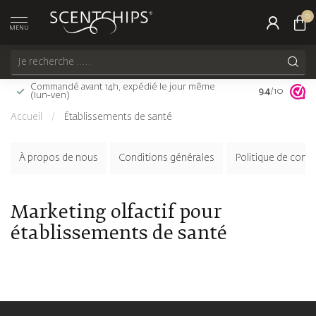
0
MENU
Commandé avant 14h, expédié le jour même
Livraison gra
9.4
/10
(lun-ven)
(FR)
Accueil
/
Établissements de santé
À propos de nous
Conditions générales
Politique de confi
Marketing olfactif pour
établissements de santé