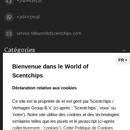
+31418636536
+31611177036
service.nl@worldofscentchips.com
Catégories
Informations
Bienvenue dans le World of
Scentchips
Mon compte
select language
Déclaration relative aux cookies
Ce site est la propriété de et est géré par Scentchips /
Verhagen Group B.V. (ci-après : 'Scentchips', 'nous' ou
'notre'). Notre site utilise des cookies et des technologies
€
similaires telles que les pixels et le javascript (ci-après
collectivement : 'cookies'). Cette Politique de Cookies