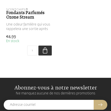
SCENTCHIPS®
Fondants Parfumés
Ozone Stream
Une odeur familère qui vous
rappelera une sortie après
un orage d'été.
€4,99
En stock
Abonnez-vous à notre newsletter
Ne manquez aucune de nos dernières promotions