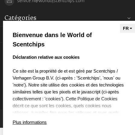
service.nl@worldofscentchips.com
Catégories
Bienvenue dans le World of
Informations
Scentchips
Mon compte
select language
Déclaration relative aux cookies
Ce site est la propriété de et est géré par Scentchips /
Verhagen Group B.V. (ci-après : 'Scentchips', 'nous' ou
'notre'). Notre site utilise des cookies et des technologies
€
similaires telles que les pixels et le javascript (ci-après
collectivement : 'cookies'). Cette Politique de Cookies
décrit ce que sont les cookies, quels cookies nous
utilisons, à quelles fins nous les utilisons et avec quels
partenaires nous collaborons à cet effet.
Plus informations
QUE SONT LES COOKIES ?