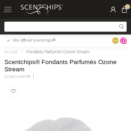
0
MENU
Commandé 
Site officiel Scentchips®
9.4
ven)
Accueil
/
Fondants Parfumés Ozone Stream
Scentchips® Fondants Parfumés Ozone
Stream
SCENTCHIPS®