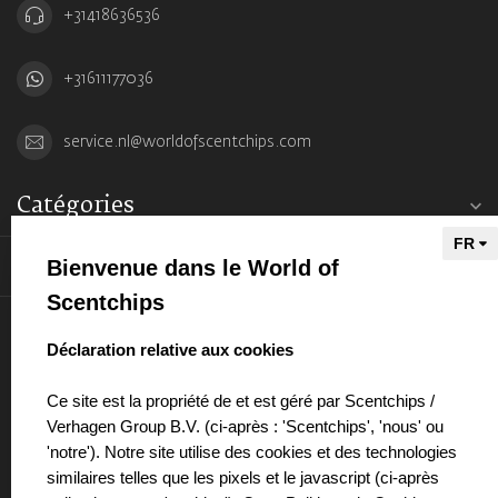
+31418636536
+31611177036
service.nl@worldofscentchips.com
Catégories
Bienvenue dans le World of
Informations
Scentchips
Mon compte
select language
Déclaration relative aux cookies
Ce site est la propriété de et est géré par Scentchips /
Verhagen Group B.V. (ci-après : 'Scentchips', 'nous' ou
'notre'). Notre site utilise des cookies et des technologies
€
similaires telles que les pixels et le javascript (ci-après