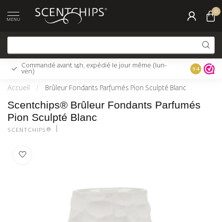
0
MENU
Commandé avant 14h, expédié le jour même (lun-
Livraison 
9.4
ven)
Accueil
/
Brûleur Fondants Parfumés Pion Sculpté Blanc
Scentchips® Brûleur Fondants Parfumés
Pion Sculpté Blanc
SCENTCHIPS®