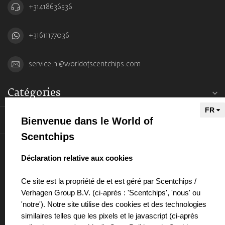
+31418636536
+31611177036
service.nl@worldofscentchips.com
Catégories
Bienvenue dans le World of
Informations
Scentchips
Mon compte
select language
Déclaration relative aux cookies
Ce site est la propriété de et est géré par Scentchips /
Verhagen Group B.V. (ci-après : 'Scentchips', 'nous' ou
'notre'). Notre site utilise des cookies et des technologies
€
similaires telles que les pixels et le javascript (ci-après