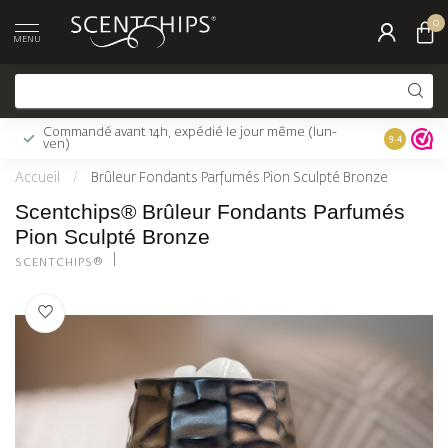
0
MENU
Commandé avant 14h, expédié le jour même (lun-
Livraison 
9.4
ven)
Accueil
/
Brûleur Fondants Parfumés Pion Sculpté Bronze
Scentchips® Brûleur Fondants Parfumés
Pion Sculpté Bronze
SCENTCHIPS®