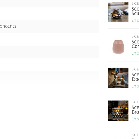
SC
Sce
Scu
En 
Fondants
SC
Sce
Con
En 
SC
Sce
Do
En 
SC
Sce
Br
En 
SC