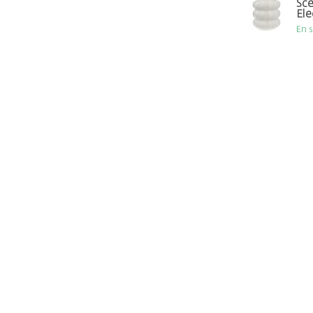
Sce
Ele
En 