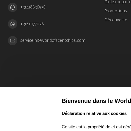
Cadeaux parf
+31418636536
Promotions
Découverte
+31611177036
service.nl@worldofscentchips.com
Bienvenue dans le World
select language
Déclaration relative aux cookies
Ce site est la propriété de et est g