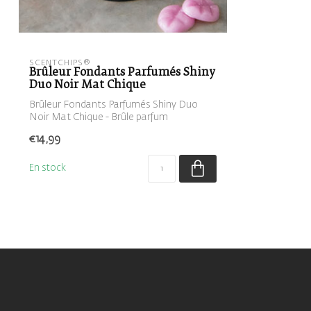
SCENTCHIPS®
Brûleur Fondants Parfumés Shiny
Duo Noir Mat Chique
Brûleur Fondants Parfumés Shiny Duo
Noir Mat Chique - Brûle parfum
€14,99
En stock