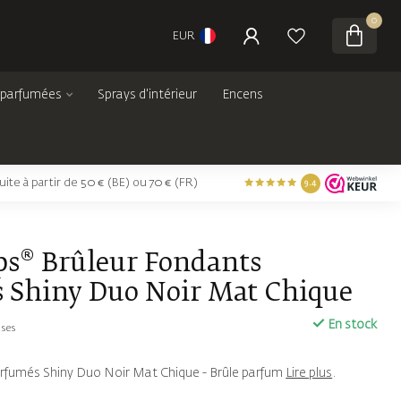
0
EUR
 parfumées
Sprays d'intérieur
Encens
tuite à partir de 50 € (BE) ou 70 € (FR)
9.4
ps® Brûleur Fondants
 Shiny Duo Noir Mat Chique
En stock
uses
rfumés Shiny Duo Noir Mat Chique - Brûle parfum
Lire plus
.