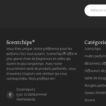
Scentchips®
Catégori
Vous êtes unique. Votre préférence pour les
Scentchips
parfums l'est tout autant. Scentchips® offre le
Huiles parfu
plus grand choix de fragrances et celles qui
Bâtonnets dif
durent le plus longtemps. Avec notre
assortiment varié de produits parfumés, vous
Diffuseurs de
trouverez toujours une senteur qui vous
Sable de boug
correspondra. Alors profitez-en !
Bougies parf
Doornepol 5
Sprays d'intér
5301 LV Zaltbommel
Netherlands
Encens