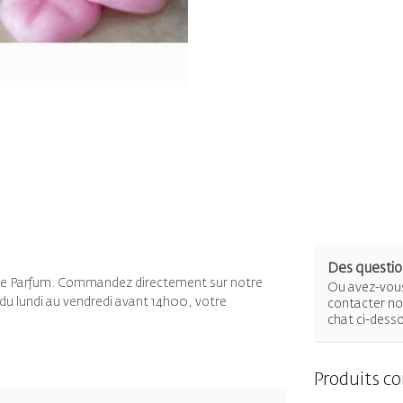
Des question
 de Parfum. Commandez directement sur notre
Ou avez-vous
 du lundi au vendredi avant 14h00, votre
contacter not
chat ci-dess
Produits c