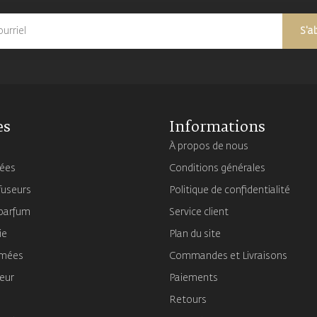
S'a
es
Informations
À propos de nous
mées
Conditions générales
fuseurs
Politique de confidentialité
 parfum
Service client
ie
Plan du site
umées
Commandes et Livraisons
ieur
Paiements
Retours