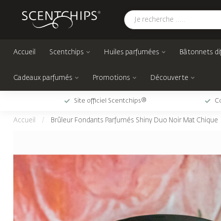
Accueil
Scentchips
Huiles parfumées
Bâtonnets di
Cadeaux parfumés
Promotions
Découverte
Site officiel Scentchips®
Co
Accueil
/
Brûleur Fondants Parfumés Shiny Duo Noir Mat Chique