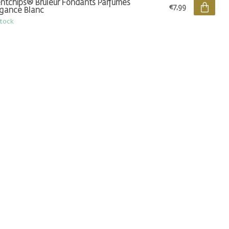
ntchips® Brûleur Fondants Parfumés
€7,99
gance Blanc
stock