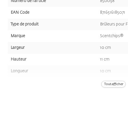
Numéro de l'article
850098
EAN Code
8716516185071
Type de produit
Brûleurs pour 
Marque
Scentchips®
Largeur
10 cm
Hauteur
11 cm
Longueur
10 cm
Volume
443 gr
Tout afficher
Couleur
Noir