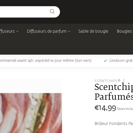
ffuseurs
Diffuseurs de parfum
Sable de bougie
Bougies
mmandé avant 14h, expédié le jour même (lun-ven)
Livraison gra
SCENTCHIPS®
Scentchi
Parfumés
€14,99
Taxes incl
Brûleur Fondants Pa