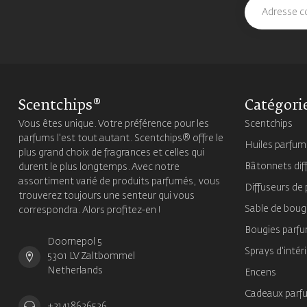
Scentchips®
Catégori
Vous êtes unique. Votre préférence pour les
Scentchips
parfums l'est tout autant. Scentchips® offre le
Huiles parfu
plus grand choix de fragrances et celles qui
Bâtonnets dif
durent le plus longtemps. Avec notre
assortiment varié de produits parfumés, vous
Diffuseurs de
trouverez toujours une senteur qui vous
Sable de boug
correspondra. Alors profitez-en !
Bougies parf
Doornepol 5
Sprays d'intér
5301 LV Zaltbommel
Netherlands
Encens
Cadeaux parf
+31418636536