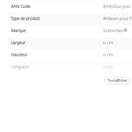
EAN Code
8716516203102
Type de produit
Brûleurs pour 
Marque
Scentchips®
Largeur
11 cm
Hauteur
11 cm
Longueur
11 cm
Volume
354 gr
Tout afficher
Couleur
Rouge