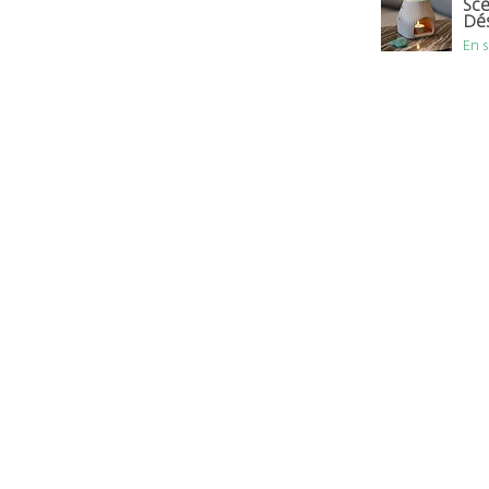
Sce
Dé
En 