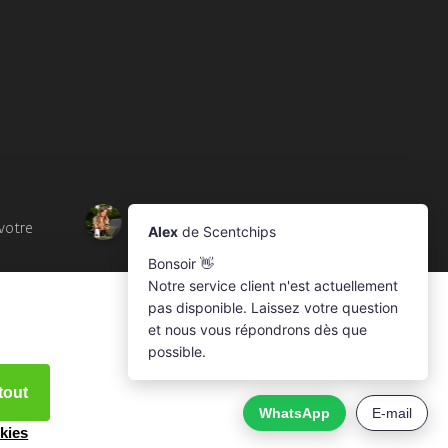
votre
tout
kies