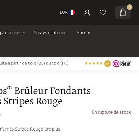
0
EUR
 parfumées
Sprays d'intérieur
Encens
tuite à partir de 50 € (BE) ou 70 € (FR)
9.4
ps® Brûleur Fondants
 Stripes Rouge
En rupture de stock
s
arfumés Stripes Rouge
Lire plus
.