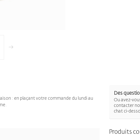
Des question
raison : en plaçant votre commande du lundi au
Ou avez-vous
ême.
contacter not
chat ci-dess
Produits c