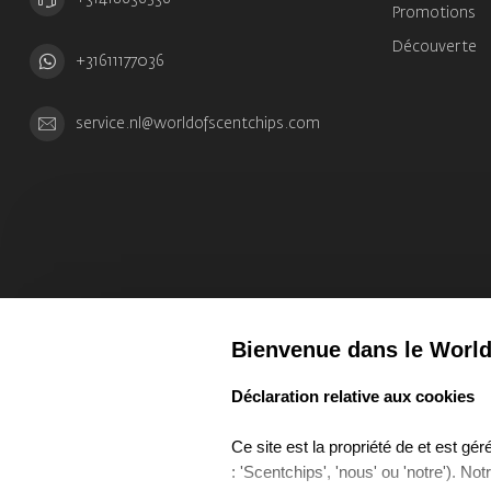
Promotions
Découverte
+31611177036
service.nl@worldofscentchips.com
Bienvenue dans le World
select language
Déclaration relative aux cookies
Ce site est la propriété de et est g
: 'Scentchips', 'nous' ou 'notre'). No