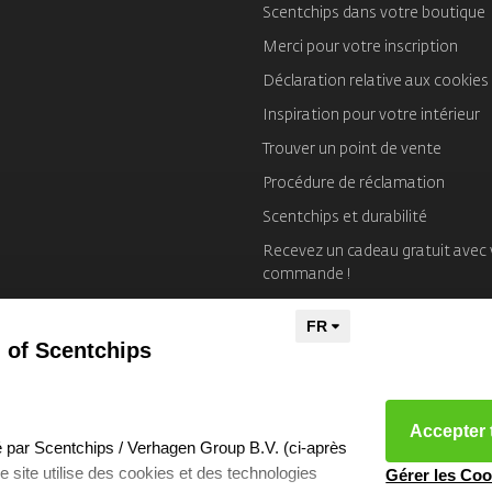
Scentchips dans votre boutique
Merci pour votre inscription
Déclaration relative aux cookies
Inspiration pour votre intérieur
Trouver un point de vente
Procédure de réclamation
Scentchips et durabilité
Recevez un cadeau gratuit avec 
commande !
Mentions Légales
 of Scentchips
Accepter 
éré par Scentchips / Verhagen Group B.V. (ci-après
tre site utilise des cookies et des technologies
Gérer les Coo