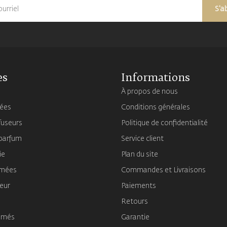
S'a
es
Informations
À propos de nous
mées
Conditions générales
fuseurs
Politique de confidentialité
 parfum
Service client
ie
Plan du site
umées
Commandes et Livraisons
ieur
Paiements
Retours
umés
Garantie