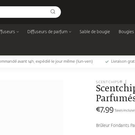
ffuseurs
Diffuseurs de parfum
Sable de bougie
Bougies
mmandé avant 14h, expédié le jour même (lun-ven)
Livraison gra
SCENTCHIPS®
Scentchi
Parfumés
€7,99
Taxes incluse
Brûleur Fondants P