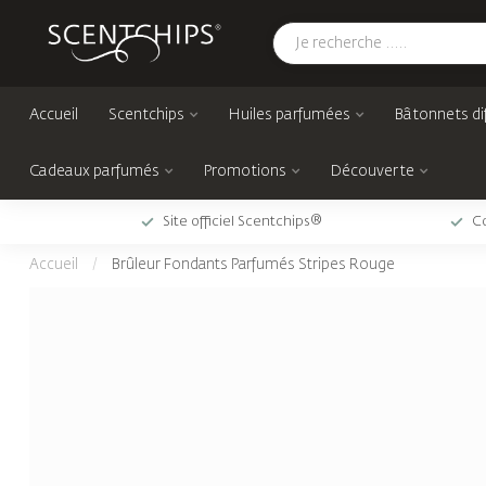
Accueil
Scentchips
Huiles parfumées
Bâtonnets di
Cadeaux parfumés
Promotions
Découverte
Site officiel Scentchips®
Co
Accueil
/
Brûleur Fondants Parfumés Stripes Rouge