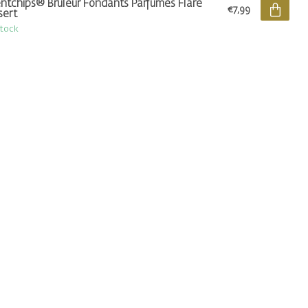
ntchips® Brûleur Fondants Parfumés Flare
€7,99
sert
stock