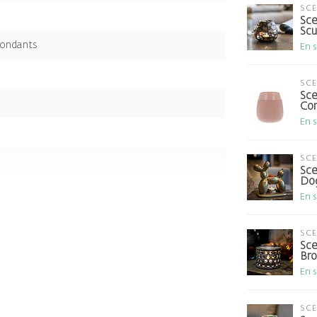
SC
Sce
Scu
Fondants
En 
SC
Sce
Con
En 
SC
Sce
Do
En 
SC
Sce
Br
En 
SC