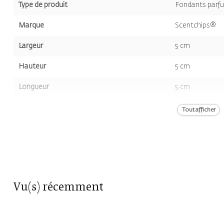
Type de produit
Fondants parf
Marque
Scentchips®
Largeur
5 cm
Hauteur
5 cm
Longueur
5 cm
Volume
8st.
Tout afficher
Couleur
Violet
Odeur
Fleurs
Vu(s) récemment