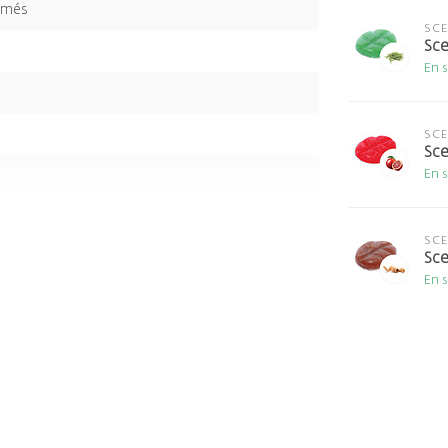
umés
SC
Sce
En 
SC
Sce
En 
SC
Sce
En 