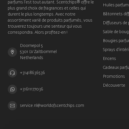
parfums l'est tout autant. Scentchips® offre le
Huiles parfu
plus grand choix de fragrances et celles qui
Bâtonnets dif
durent le plus longtemps. Avec notre
assortiment varié de produits parfumés, vous
Diffuseurs de
trouverez toujours une senteur qui vous
Sable de boug
correspondra. Alors profitez-en !
Bougies parf
Doornepol 5
Sprays d'intér
5301 LV Zaltbommel
Netherlands
Encens
Cadeaux parf
+31418636536
Promotions
Découverte
+31611177036
service.nl@worldofscentchips.com