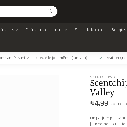
ffuseurs
Diffuseurs de parfum
Sable de bougie
Bougies
mmandé avant 14h, expédié le jour même (lun-ven)
Livraison gra
SCENTCHIPS®
Scentchi
Valley
€4,99
Taxes inclus
Un parfum puissant,
fraîchement cueillie