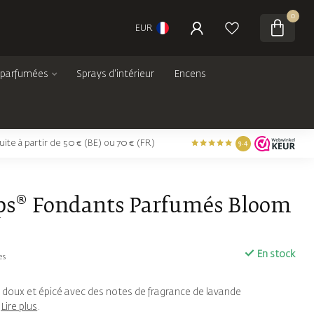
0
EUR
 parfumées
Sprays d'intérieur
Encens
tuite à partir de 50 € (BE) ou 70 € (FR)
9.4
ps® Fondants Parfumés Bloom
En stock
es
 doux et épicé avec des notes de fragrance de lavande
.
Lire plus
.