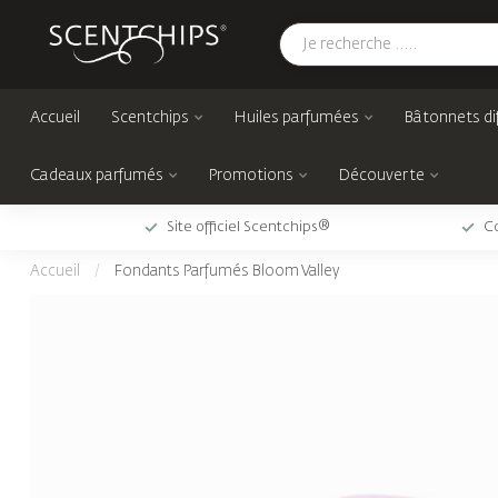
Accueil
Scentchips
Huiles parfumées
Bâtonnets di
Cadeaux parfumés
Promotions
Découverte
Site officiel Scentchips®
Co
Accueil
/
Fondants Parfumés Bloom Valley