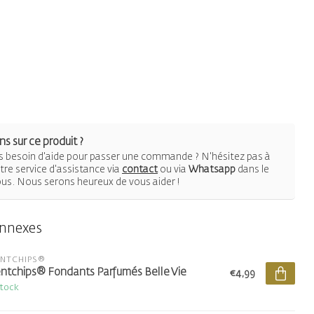
s sur ce produit ?
 besoin d'aide pour passer une commande ? N'hésitez pas à
re service d'assistance via
contact
ou via
Whatsapp
dans le
ous. Nous serons heureux de vous aider !
onnexes
ENTCHIPS®
ntchips® Fondants Parfumés Belle Vie
€4,99
stock