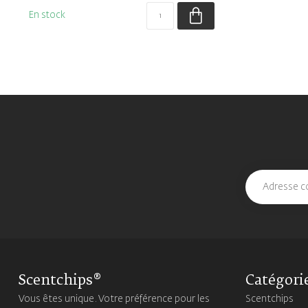
En stock
Scentchips®
Catégori
Vous êtes unique. Votre préférence pour les
Scentchips