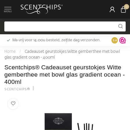
0
MENU
Ma-vrij voor 14.00u besteld, zelfde dag verzonden.
Gratis bez
9.4
Home
/
Cadeauset geurstokjes Witte gemberthee met bowl
glas gradient ocean - 400ml
Scentchips® Cadeauset geurstokjes Witte
gemberthee met bowl glas gradient ocean -
400ml
SCENTCHIPS®