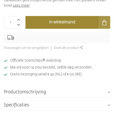
Cadeauset geurstokjes Witte gemberthee met gradient ocean
bowl
Lees meer
.
In winkelmand
Toevoegen om te vergelijken
Deel dit product
Officiële Scentchips® webshop
Ma-vrij voor 14.00u besteld, zelfde dag verzonden.
Gratis bezorging vanaf € 45 (NL) of € 50 (BE)
Productomschrijving
Specificaties