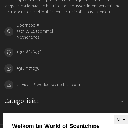
Scentchips® heeft de grootste keuze in geuren en geurt het
langst van allemaal. In het uitgebreide assortiment verschillende
geurproducten vind je altijd een geur die bij je past. Geniet!
Doornepol 5
5301 LV Zaltbommel
Netherlands
+31418636536
+31611177036
service.nl@worldofscentchips.com
Categorieën
Informatie
Welkom bij World of Scentchips