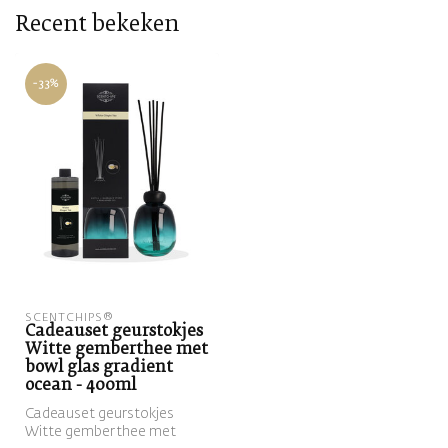
Recent bekeken
-33%
SCENTCHIPS®
Cadeauset geurstokjes
Witte gemberthee met
bowl glas gradient
ocean - 400ml
Cadeauset geurstokjes
Witte gemberthee met