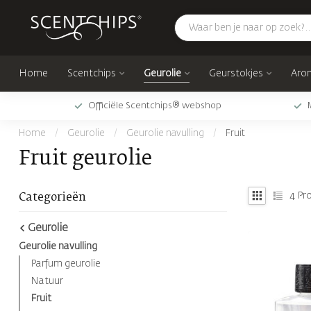
Home
Scentchips
Geurolie
Geurstokjes
Arom
Officiële Scentchips® webshop
Home
/
Geurolie
/
Geurolie navulling
/
Fruit
Fruit geurolie
4
Pr
Categorieën
Geurolie
Geurolie navulling
Parfum geurolie
Natuur
Fruit