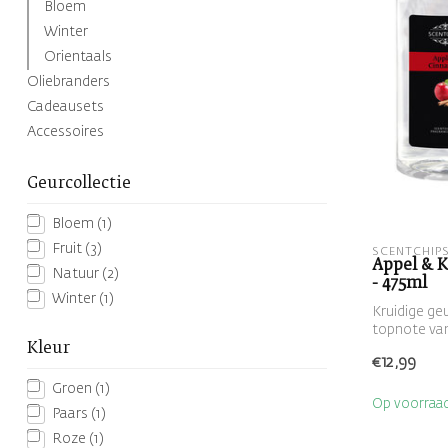
Bloem
Winter
Orientaals
Oliebranders
Cadeausets
Accessoires
Geurcollectie
Bloem
(1)
Fruit
(3)
SCENTCHIP
Appel & K
Natuur
(2)
- 475ml
Winter
(1)
Kruidige geu
topnote van
Kleur
gecombinee
€12,99
Groen
(1)
Op voorraa
Paars
(1)
Roze
(1)