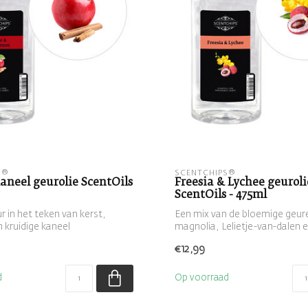
S®
SCENTCHIPS®
aneel geurolie ScentOils
Freesia & Lychee geuroli
ScentOils - 475ml
r in het teken van kerst,
Een mix van de bloemige geur
 kruidige kaneel
magnolia, Lelietje-van-dalen en
rd m...
€12,99
d
Op voorraad