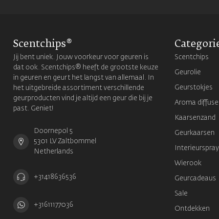
Scentchips®
Categori
Jij bent uniek. Jouw voorkeur voor geuren is
Scentchips
dat ook. Scentchips® heeft de grootste keuze
Geurolie
in geuren en geurt het langst van allemaal. In
Geurstokjes
het uitgebreide assortiment verschillende
geurproducten vind je altijd een geur die bij je
Aroma diffuse
past. Geniet!
Kaarsenzand
Doornepol 5
Geurkaarsen
5301 LV Zaltbommel
Interieurspray
Netherlands
Wierook
+31418636536
Geurcadeaus
Sale
+31611177036
Ontdekken