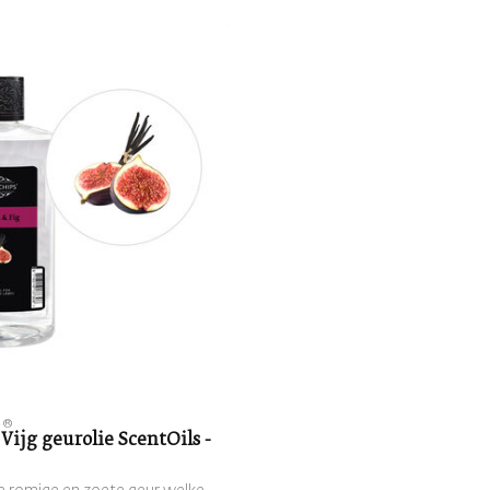
S®
 Vijg geurolie ScentOils -