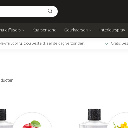
a diffusers
Kaarsenzand
Geurkaarsen
Interieurspray
Ma-vrij voor 14.00u besteld, zelfde dag verzonden.
Gratis bez
oducten