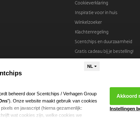
Cookieverklaring
Inspiratie voor in huis
Winkelzoeker
Klachtenregeling
Scentchips en duurzaamheid
Gratis cadeau bij je bestelling!
Colofon
ntchips
ordt beheerd door Scentchips / Verhagen Group
Akkoord m
Ons'
). Onze website maakt gebruik van cookies
 pixels en javascript (hierna gezamenlijk:
Instellingen 
hrijft wat cookies zijn, welke cookies we
e ze gebruiken en met welke partners we
kies resetten
- Copyright 2026 Scentchips® - Powered by
webshop-servic