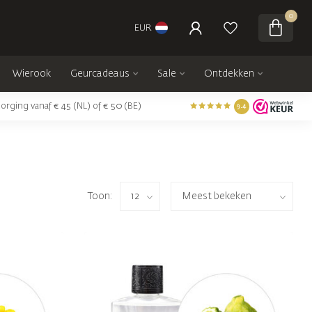
0
EUR
Wierook
Geurcadeaus
Sale
Ontdekken
orging vanaf € 45 (NL) of € 50 (BE)
9.4
Toon: