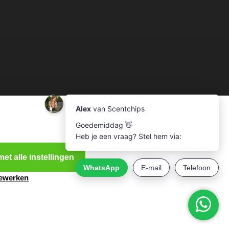
et alle instellingen
bewerken
e.nl