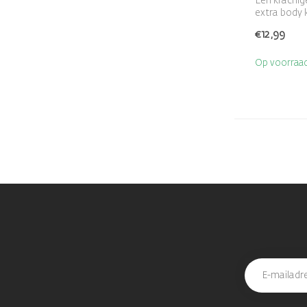
Een krachig
extra body 
van...
€12,99
Op voorraa