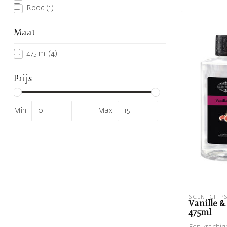
Rood
(1)
Maat
475 ml
(4)
Prijs
Min
Max
SCENTCHIP
Vanille &
475ml