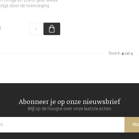
e romige en zoete geur welke
krijgt door de toevoeging
d
Toon
1
-
4
van 4
Abonneer je op onze nieuwsbrief
Blijf op de hoogte over onze laatste acties
Ab