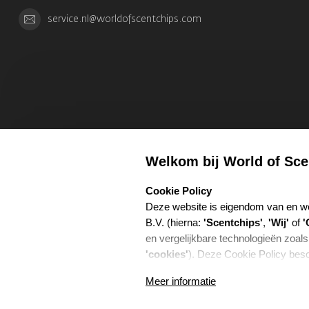
service.nl@worldofscentchips.com
Welkom bij World of Sce
select language
Cookie Policy
Deze website is eigendom van en w
B.V. (hierna:
'Scentchips'
,
'Wij'
of
'
en vergelijkbare technologieën zoals
'cookies'
). Deze Cookie Policy besc
gebruiken, voor welke doeleinden w
Meer informatie
Coo
hiervoor samenwerken.