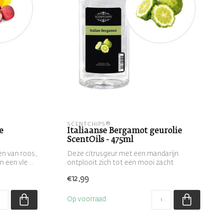
SCENTCHIPS®
e
Italiaanse Bergamot geurolie
ScentOils - 475ml
en van roos,
Deze citrusgeur met een mandarijn
 een vle...
ontplooit zich tot een mooi zacht
geurend gehe...
€12,99
Op voorraad