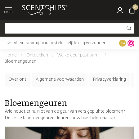
0
MENU
Ma-vrij voor 14.00u besteld, zelfde dag verzonden.
Gratis bez
9.4
Home
/
Ontdekken
/
Welke geur past bij mij
/
Bloemengeuren
Over ons
Algemene voorwaarden
Privacyverklaring
K
Bloemengeuren
Wie houdt er nu niet van de geur van vers geplukte bloemen?
De frisse bloemengeuren fleuren jouw huis helemaal op.