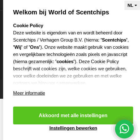
Informatie
Welkom bij World of Scentchips
Mijn account
select language
Cookie Policy
Deze website is eigendom van en wordt beheerd door
Scentchips / Verhagen Group B.V. (hierna:
'Scentchips'
,
'Wij'
of
'Ons'
). Onze website maakt gebruik van cookies
en vergelijkbare technologieën zoals pixels en javascript
€
(hierna gezamenlijk:
'cookies'
). Deze Cookie Policy
beschrijft wat cookies zijn, welke cookies we gebruiken,
voor welke doeleinden we ze gebruiken en met welke
partners we hiervoor samenwerken.
Meer informatie
WAT ZIJN COOKIES?
Cookies zijn kleine tekstbestanden die worden opgeslagen
op je computer of op je mobiele telefoon door de website
Akkoord met alle instellingen
die je bezoekt. Cookies kunnen onder andere worden
gebruikt om websites efficiënter te laten functioneren of ze
Cookies resetten
- Copyright 2026 Scentchips® - Powered by
Instellingen bewerken
webshop-service.nl
worden bijvoorbeeld gebruikt om ervoor te zorgen dat