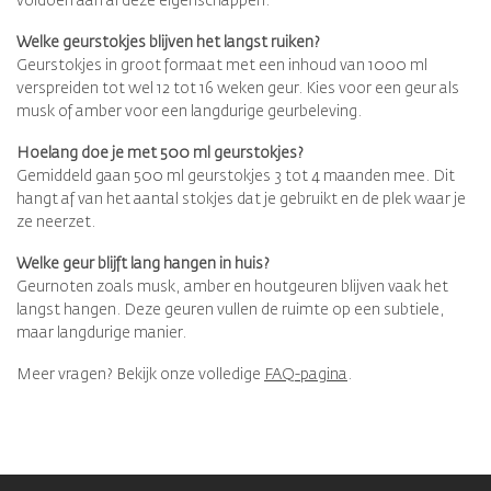
voldoen aan al deze eigenschappen.
Welke geurstokjes blijven het langst ruiken?
Geurstokjes in groot formaat met een inhoud van 1000 ml
verspreiden tot wel 12 tot 16 weken geur. Kies voor een geur als
musk of amber voor een langdurige geurbeleving.
Hoelang doe je met 500 ml geurstokjes?
Gemiddeld gaan 500 ml geurstokjes 3 tot 4 maanden mee. Dit
hangt af van het aantal stokjes dat je gebruikt en de plek waar je
ze neerzet.
Welke geur blijft lang hangen in huis?
Geurnoten zoals musk, amber en houtgeuren blijven vaak het
langst hangen. Deze geuren vullen de ruimte op een subtiele,
maar langdurige manier.
Meer vragen? Bekijk onze volledige
FAQ-pagina
.