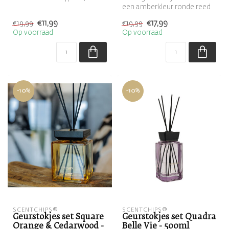
gevuld met de geur
een amberkleur ronde reed
Nouveau Jo...
diffuser, gevuld met de
€11,99
€17,99
€19,99
€19,99
geu...
Op voorraad
Op voorraad
-10%
-10%
SCENTCHIPS®
SCENTCHIPS®
Geurstokjes set Square
Geurstokjes set Quadra
Orange & Cedarwood -
Belle Vie - 500ml