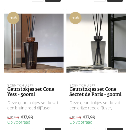
-10%
-10%
SCENTCHIPS®
SCENTCHIPS®
Geurstokjes set Cone
Geurstokjes set Cone
Yess - 500ml
Secret de Paris - 500ml
Deze geurstokjes set bevat
Deze geurstokjes set bevat
een bruine reed diffuser,
een grijze reed diffuser,
gevuld met de geur Yess en
gevuld met de geur Secret
€17,99
€17,99
€19,99
€19,99
...
d...
Op voorraad
Op voorraad