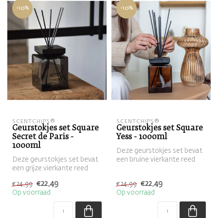
-10%
-10%
SCENTCHIPS®
SCENTCHIPS®
Geurstokjes set Square
Geurstokjes set Square
Secret de Paris -
Yess - 1000ml
1000ml
Deze geurstokjes set bevat
Deze geurstokjes set bevat
een bruine vierkante reed
een grijze vierkante reed
diffuser, gevuld met de
diffuser, gevuld met de
geu...
€22,49
€22,49
€24,99
€24,99
geu...
Op voorraad
Op voorraad