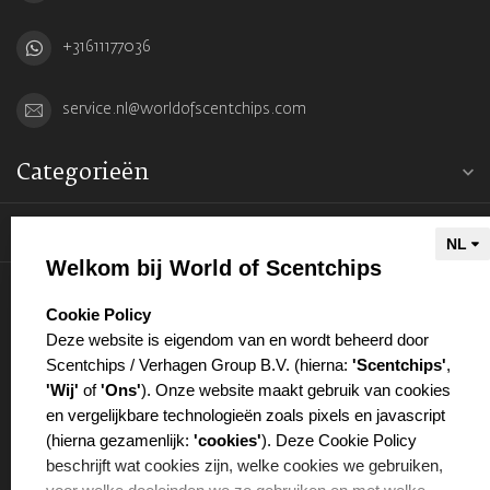
+31611177036
service.nl@worldofscentchips.com
Categorieën
Informatie
Welkom bij World of Scentchips
Mijn account
select language
Cookie Policy
Deze website is eigendom van en wordt beheerd door
Scentchips / Verhagen Group B.V. (hierna:
'Scentchips'
,
'Wij'
of
'Ons'
). Onze website maakt gebruik van cookies
en vergelijkbare technologieën zoals pixels en javascript
€
(hierna gezamenlijk:
'cookies'
). Deze Cookie Policy
beschrijft wat cookies zijn, welke cookies we gebruiken,