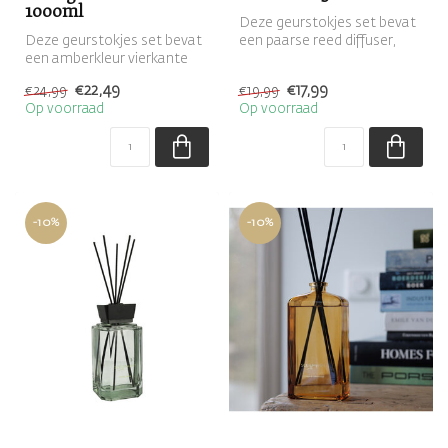
1000ml
Deze geurstokjes set bevat
Deze geurstokjes set bevat
een paarse reed diffuser,
een amberkleur vierkante
gevuld met de geur Belle Vi...
reed diffuser, gevuld met
€22,49
€17,99
€24,99
€19,99
de...
Op voorraad
Op voorraad
-10%
-10%