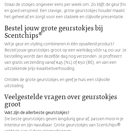
Draai de stokjes ongeveer eens per week om. Zo blijft de geur fris
en goed verspreid. Een stevige, grote geurstokjes houder maakt
het geheel af en zorgt voor een stabiele en stijlvolle presentatie.
Bestel jouw grote geurstokjes bij
Scentchips®
Wil je geur en styling combineren in één opvallend product?
Bestel jouw geurstokjes groot op een werkdag vóór 14:00 uur. Je
bestelling wordt dan dezelfde dag nog verzonden. Je profiteert
van gratis verzending vanaf €45 (NL) of €50 (BE), en van een
uitstekende prijs-kwaliteitverhouding.
Ontdek de grote geurstokjes en geef je huis een stijlvolle
uitstraling.
Veelgestelde vragen over geurstokjes
groot
Wat zijn de allerbeste geurstokjes?
De beste geurstokjes geven langdurig geur af, passen mooi in je
interieur en zijn navulbaar. Grote geurstokjes van Scentchips®