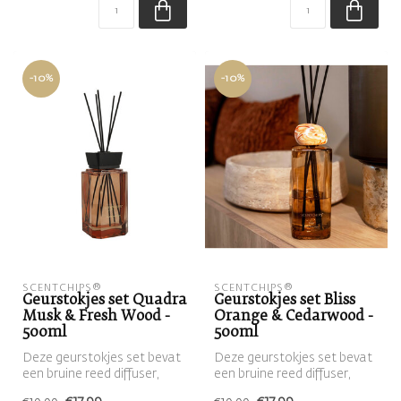
-10%
-10%
SCENTCHIPS®
SCENTCHIPS®
Geurstokjes set Quadra
Geurstokjes set Bliss
Musk & Fresh Wood -
Orange & Cedarwood -
500ml
500ml
Deze geurstokjes set bevat
Deze geurstokjes set bevat
een bruine reed diffuser,
een bruine reed diffuser,
gevuld met de geur Musk &
gevuld met de geur Orange