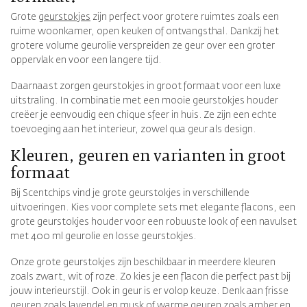
Grote
geurstokjes
zijn perfect voor grotere ruimtes zoals een
ruime woonkamer, open keuken of ontvangsthal. Dankzij het
grotere volume geurolie verspreiden ze geur over een groter
oppervlak en voor een langere tijd.
Daarnaast zorgen geurstokjes in groot formaat voor een luxe
uitstraling. In combinatie met een mooie geurstokjes houder
creëer je eenvoudig een chique sfeer in huis. Ze zijn een echte
toevoeging aan het interieur, zowel qua geur als design.
Kleuren, geuren en varianten in groot
formaat
Bij Scentchips vind je grote geurstokjes in verschillende
uitvoeringen. Kies voor complete sets met elegante flacons, een
grote geurstokjes houder voor een robuuste look of een navulset
met 400 ml geurolie en losse geurstokjes.
Onze grote geurstokjes zijn beschikbaar in meerdere kleuren
zoals zwart, wit of roze. Zo kies je een flacon die perfect past bij
jouw interieurstijl. Ook in geur is er volop keuze. Denk aan frisse
geuren zoals lavendel en musk of warme geuren zoals amber en