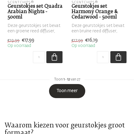
SCENTCHIPS®
SCENTCHIPS®
Geurstokjes set Quadra
Geurstokjes set
Arabian Nights -
Harmony Orange &
500ml
Cedarwood - 500ml
Deze geurstokjes set bevat
Deze geurstokjes set bevat
een groene reed diffuser,
een bruine reed diffuser,
gevuld met de geur Arabian
gevuld met de geur Orange
€17,99
€16,19
€19,99
€17,99
...
&...
Op voorraad
Op voorraad
Toon
1
-
12
van 27
Toon meer
Waarom kiezen voor geurstokjes groot
formaat?