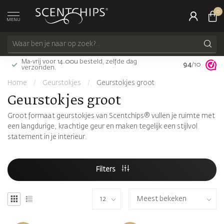
0
MENU
Ma-vrij voor 14.00u besteld, zelfde dag
9.4
Gratis bezorg
/10
verzonden.
Home
/
Geurstokjes
/
Geurstokjes groot
Geurstokjes groot
Groot formaat geurstokjes van Scentchips® vullen je ruimte met
een langdurige, krachtige geur en maken tegelijk een stijlvol
statement in je interieur.
Filters