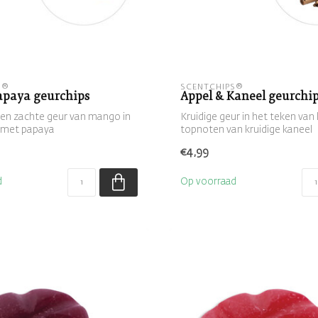
S®
SCENTCHIPS®
paya geurchips
Appel & Kaneel geurchi
en zachte geur van mango in
Kruidige geur in het teken van 
 met papaya
topnoten van kruidige kaneel
gecombineerd ...
€4,99
d
Op voorraad