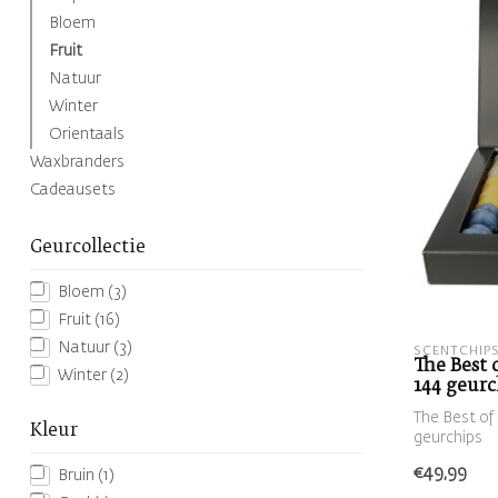
Bloem
Fruit
Natuur
Winter
Orientaals
Waxbranders
Cadeausets
Geurcollectie
Bloem
(3)
Fruit
(16)
Natuur
(3)
SCENTCHIP
The Best 
Winter
(2)
144 geurc
The Best of
Kleur
geurchips
€49,99
Bruin
(1)