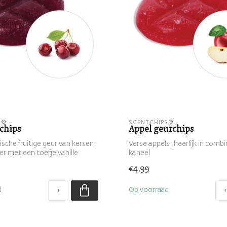
S®
SCENTCHIPS®
chips
Appel geurchips
sche fruitige geur van kersen,
Verse appels, heerlijk in comb
er met een toefje vanille
kaneel
€4,99
d
Op voorraad