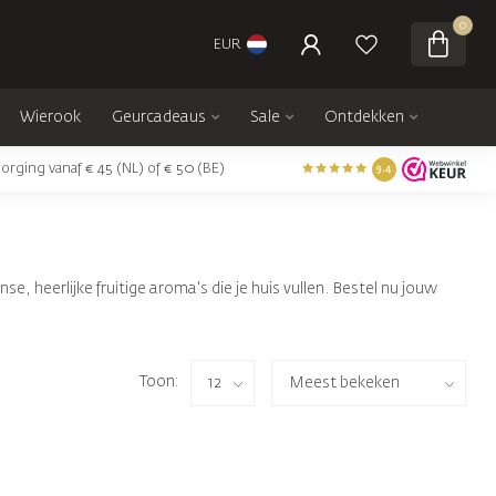
0
EUR
Wierook
Geurcadeaus
Sale
Ontdekken
orging vanaf € 45 (NL) of € 50 (BE)
9.4
 heerlijke fruitige aroma's die je huis vullen. Bestel nu jouw
Toon: