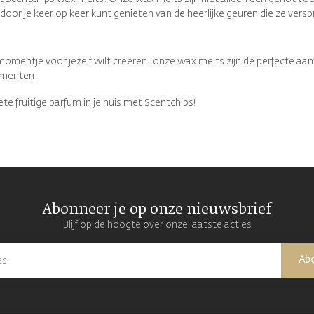
or je keer op keer kunt genieten van de heerlijke geuren die ze versp
mentje voor jezelf wilt creëren, onze wax melts zijn de perfecte aanvu
omenten.
e fruitige parfum in je huis met Scentchips!
Abonneer je op onze nieuwsbrief
Blijf op de hoogte over onze laatste acties
Ab