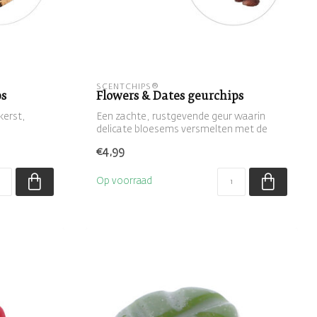
SCENTCHIPS®
ps
Flowers & Dates geurchips
kerst,
Een zachte, rustgevende geur waarin
delicate bloesems versmelten met de
zoete wa...
€4,99
Op voorraad