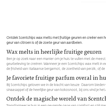
Ontdek Scentchips wax melts met fruitige geuren en creëer een huis d
geur van citroen is of de zoete geur van aardbeien.
Wax melts in heerlijke fruitige geuren
Ben je op zoek naar een manier om je huis te vullen met de meest 
geurbeleving te creëren. Wanneer je een Scentchips wax melt in een 
de frisheid van Italiaanse bergamot, de zoetheid van perzik, of d
Je favoriete fruitige parfum overal in hu
Bij Scentchips geloven we in de kracht van keuze. Daarom bieden 
sinaasappel of de heerlijke geur van kokosnoot, bij ons vind je het
Ontdek de magische wereld van Scentc
Transformeer je huis in een geurende oase van comfort en stijl m