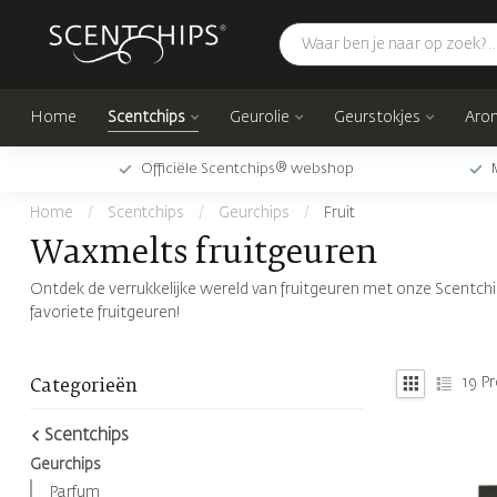
Home
Scentchips
Geurolie
Geurstokjes
Arom
Officiële Scentchips® webshop
Home
/
Scentchips
/
Geurchips
/
Fruit
Waxmelts fruitgeuren
Ontdek de verrukkelijke wereld van fruitgeuren met onze Scentchip
favoriete fruitgeuren!
19
Pr
Categorieën
Scentchips
Geurchips
Parfum