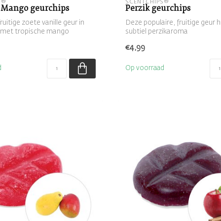
S®
SCENTCHIPS®
& Mango geurchips
Perzik geurchips
uitige zoete vanille geur in
Deze populaire, fruitige geur 
 met tropische mango
subtiel perzikaroma
€4,99
d
Op voorraad