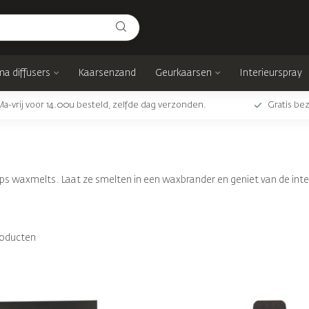
a diffusers
Kaarsenzand
Geurkaarsen
Interieurspray
Ma-vrij voor 14.00u besteld, zelfde dag verzonden.
Gratis bez
s waxmelts. Laat ze smelten in een waxbrander en geniet van de intense,
oducten