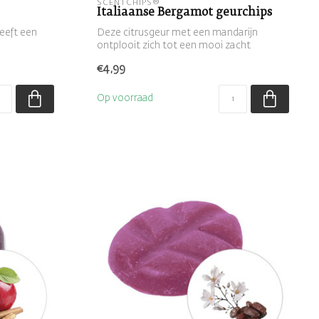
SCENTCHIPS®
Italiaanse Bergamot geurchips
heeft een
Deze citrusgeur met een mandarijn
ontplooit zich tot een mooi zacht
geurend gehe...
€4,99
Op voorraad