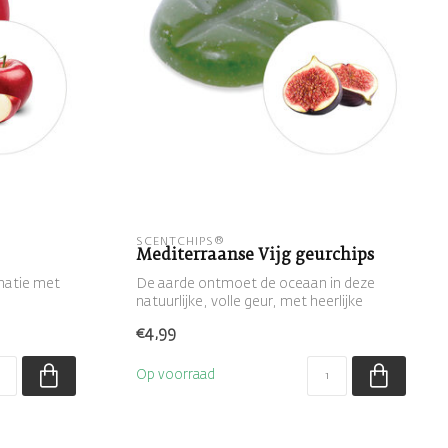
SCENTCHIPS®
Mediterraanse Vijg geurchips
inatie met
De aarde ontmoet de oceaan in deze
natuurlijke, volle geur, met heerlijke
sandel...
€4,99
Op voorraad