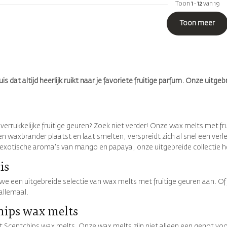
Toon
1
-
12
van 19
Toon meer
at altijd heerlijk ruikt naar je favoriete fruitige parfum. Onze uitgebr
verrukkelijke fruitige geuren? Zoek niet verder! Onze wax melts met fr
waxbrander plaatst en laat smelten, verspreidt zich al snel een verleid
e exotische aroma's van mango en papaya, onze uitgebreide collectie he
is
we een uitgebreide selectie van wax melts met fruitige geuren aan. Of
 allemaal.
hips wax melts
et Scentchips wax melts. Onze wax melts zijn niet alleen een genot voo