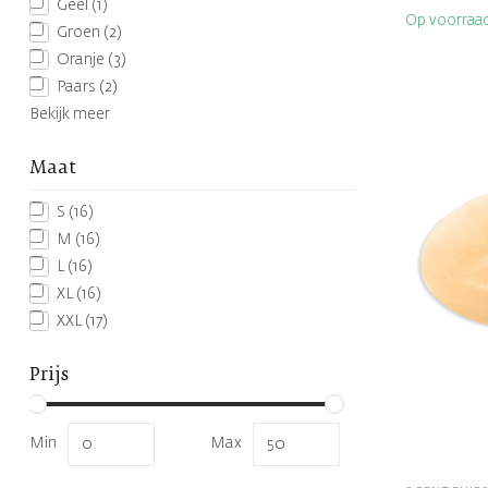
Geel
(1)
Op voorraa
Groen
(2)
Oranje
(3)
Paars
(2)
Bekijk meer
Maat
S
(16)
M
(16)
L
(16)
XL
(16)
XXL
(17)
Prijs
Min
Max