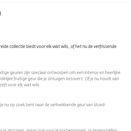
eide collectie biedt voor elk wat wils, of het nu de verfrissende
uitige geuren zijn speciaal ontworpen om een intense en heerlijke
elijke fruitige geur die je zintuigen betovert. Of je nu houdt van
eft voor elk wat wils.
 je nu op zoek bent naar de verkwikkende geur van bloed-
r je zintuigen, maar ook voor je portemonnee. In tegenstelling