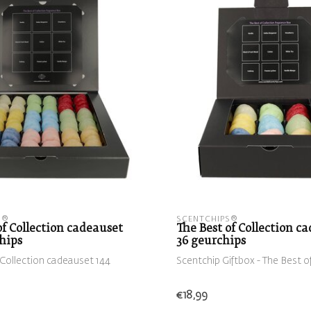
S®
SCENTCHIPS®
of Collection cadeauset
The Best of Collection c
hips
36 geurchips
 Collection cadeauset 144
Scentchip Giftbox - The Best o
€18,99