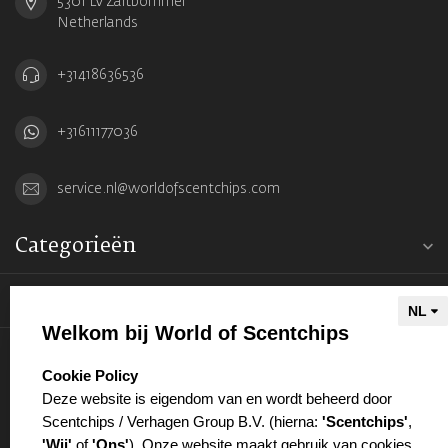
5301 LV Zaltbommel
Netherlands
+31418636536
+31611177036
service.nl@worldofscentchips.com
Categorieën
Informatie
Welkom bij World of Scentchips
Mijn account
select language
Cookie Policy
Deze website is eigendom van en wordt beheerd door
Scentchips / Verhagen Group B.V. (hierna:
'Scentchips'
,
'Wij'
of
'Ons'
). Onze website maakt gebruik van cookies