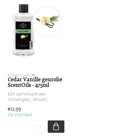
SCENTCHIPS®
Cedar Vanille geurolie
ScentOils - 475ml
Een samenspel van
citroengras, limoen,
sinaasappel, vanille en musk
€12,99
zorgt voor e...
Op voorraad