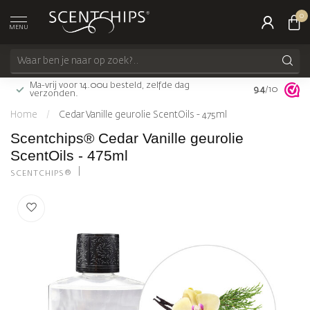
0
MENU
Ma-vrij voor 14.00u besteld, zelfde dag
9.4
Gratis bezorg
/10
verzonden.
Home
/
Cedar Vanille geurolie ScentOils - 475ml
Scentchips® Cedar Vanille geurolie
ScentOils - 475ml
SCENTCHIPS®