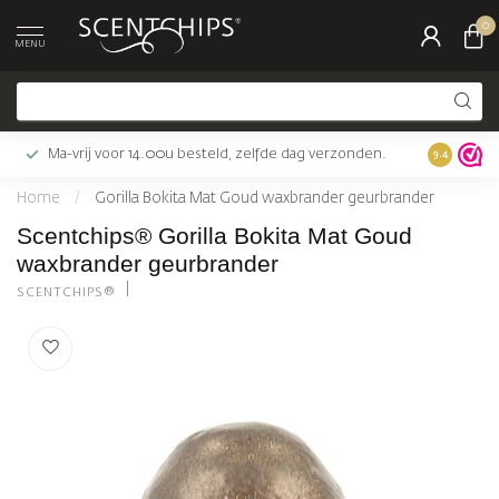
0
MENU
Ma-vrij voor 14.00u besteld, zelfde dag verzonden.
Gratis bez
9.4
Home
/
Gorilla Bokita Mat Goud waxbrander geurbrander
Scentchips® Gorilla Bokita Mat Goud
waxbrander geurbrander
SCENTCHIPS®