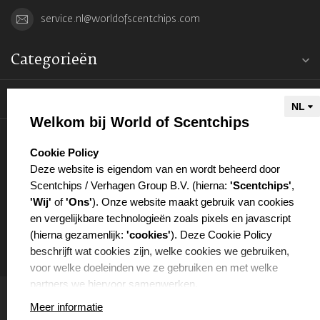
service.nl@worldofscentchips.com
Categorieën
Informatie
Welkom bij World of Scentchips
Mijn account
select language
Cookie Policy
Deze website is eigendom van en wordt beheerd door
Scentchips / Verhagen Group B.V. (hierna:
'Scentchips'
,
'Wij'
of
'Ons'
). Onze website maakt gebruik van cookies
en vergelijkbare technologieën zoals pixels en javascript
€
(hierna gezamenlijk:
'cookies'
). Deze Cookie Policy
beschrijft wat cookies zijn, welke cookies we gebruiken,
voor welke doeleinden we ze gebruiken en met welke
partners we hiervoor samenwerken.
Meer informatie
WAT ZIJN COOKIES?