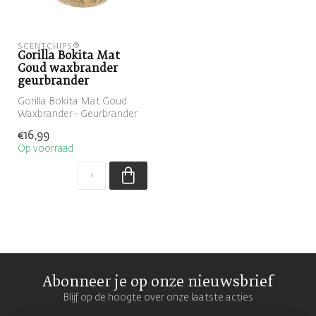
SCENTCHIPS®
Gorilla Bokita Mat
Goud waxbrander
geurbrander
Gorilla Bokita Mat Goud
Waxbrander - Geurbrander
€16,99
Op voorraad
Abonneer je op onze nieuwsbrief
Blijf op de hoogte over onze laatste acties