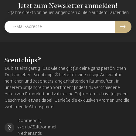
Jetzt zum Newsletter anmelden!
Erfahre direkt von neuen Angeboten & bleib auf dem Laufenden
Scentchips®
Du bist einzigartig. Das Gleiche gilt für deine ganz persönlichen
Duftvorlieben. Scentchips® bietet dir eine riesige Auswahl an
herrlichen und besonders lang anhaltenden Raumdüften. In
unserem umfangreichen Sortiment findest du verschiedene
Arten von Raumduft und zahlreiche Duftnoten – da ist für jeden
Geschmack etwas dabei. Genieße die exklusiven Aromen und die
wohltuende Atmosphäre!
Doornepol 5
5301 LV Zaltbommel
Netherlands