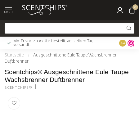
0
MENU
Mo-Fr vor 14.00 Uhr bestellt, am selben Tag
Gratis Ver
9.4
versandt.
Startseite
/
Ausgeschnittene Eule Taupe Wachsbrenner
Duftbrenner
Scentchips® Ausgeschnittene Eule Taupe
Wachsbrenner Duftbrenner
SCENTCHIPS®