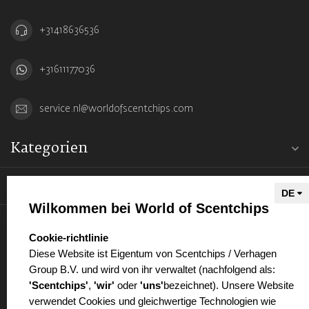
+31418636536
+31611177036
service.nl@worldofscentchips.com
Kategorien
Informationen
Wilkommen bei World of Scentchips
Mein Konto
select language
Cookie-richtlinie
Diese Website ist Eigentum von Scentchips / Verhagen
Group B.V. und wird von ihr verwaltet (nachfolgend als:
'Scentchips'
,
'wir'
oder
'uns'
bezeichnet). Unsere Website
verwendet Cookies und gleichwertige Technologien wie