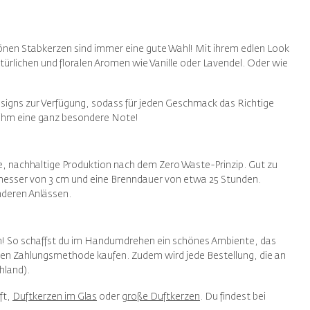
önen Stabkerzen sind immer eine gute Wahl! Mit ihrem edlen Look
türlichen und floralen Aromen wie Vanille oder Lavendel. Oder wie
esigns zur Verfügung, sodass für jeden Geschmack das Richtige
 ihm eine ganz besondere Note!
, nachhaltige Produktion nach dem Zero Waste-Prinzip. Gut zu
messer von 3 cm und eine Brenndauer von etwa 25 Stunden.
nderen Anlässen.
n! So schaffst du im Handumdrehen ein schönes Ambiente, das
en Zahlungsmethode kaufen. Zudem wird jede Bestellung, die an
hland).
ft,
Duftkerzen im Glas
oder
große Duftkerzen
. Du findest bei