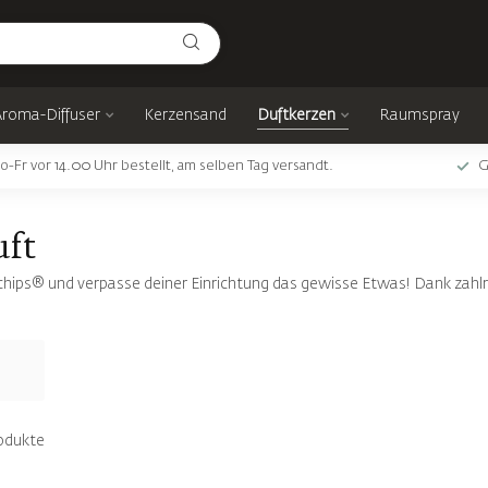
Aroma-Diffuser
Kerzensand
Duftkerzen
Raumspray
o-Fr vor 14.00 Uhr bestellt, am selben Tag versandt.
G
uft
chips® und verpasse deiner Einrichtung das gewisse Etwas! Dank zahl
odukte