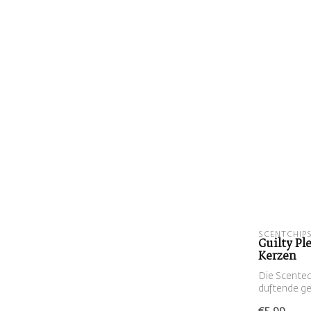
SCENTCHIP
Guilty Pl
Kerzen
Die Scented
duftende ge
Kerzenhal...
€5,99