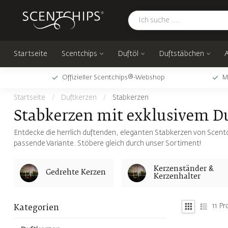
Startseite
Scentchips
Duftöl
Duftstäbchen
Offizieller Scentchips®-Webshop
M
Startseite
/
Duftkerzen
/
Stabkerzen
Stabkerzen mit exklusivem D
Entdecke die herrlich duftenden, eleganten Stabkerzen von Scent
passende Variante. Stöbere gleich durch unser Sortiment!
Kerzenständer &
Gedrehte Kerzen
Kerzenhalter
11
Pr
Kategorien