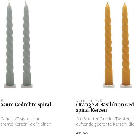
S®
SCENTCHIPS®
easure Gedrehte spiral
Orange & Basilikum Ged
spiral Kerzen
Candles Twisted sind
Die ScentedCandles Twisted s
drehte Kerzen, die in einen
duftende gedrehte Kerzen, die
Kerzenhal...
€5,99