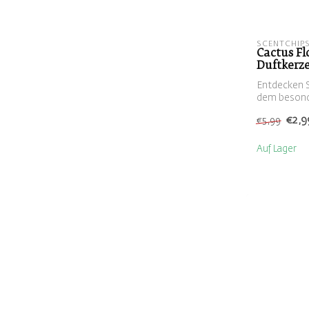
SCENTCHIP
Cactus Fl
Duftkerz
Entdecken S
dem besond
Kaktusblüt
€2,9
€5,99
Auf Lager