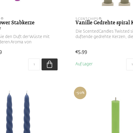
S®
SCENTCHIPS®
ower Stabkerze
Vanille Gedrehte spiral 
e
Die ScentedCandles Twisted s
ie den Duft der Wüste mit
duftende gedrehte Kerzen, die
eren Aroma von
Kerzenhal...
en
9
€5,99
Auf Lager
-50%