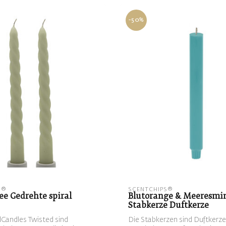
-50%
S®
SCENTCHIPS®
e Gedrehte spiral
Blutorange & Meeresmi
Stabkerze Duftkerze
Candles Twisted sind
Die Stabkerzen sind Duftkerze