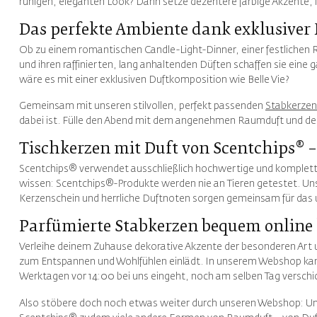
ruhigen, eleganten Look? Dann setze dezentere farbige Akzente, 
Das perfekte Ambiente dank exklusiver
Ob zu einem romantischen Candle-Light-Dinner, einer festlichen
und ihren raffinierten, lang anhaltenden Düften schaffen sie eine
wäre es mit einer exklusiven Duftkomposition wie Belle Vie?
Gemeinsam mit unseren stilvollen, perfekt passenden
Stabkerzen
dabei ist. Fülle den Abend mit dem angenehmen Raumduft und de
Tischkerzen mit Duft von Scentchips® 
Scentchips® verwendet ausschließlich hochwertige und komplett 
wissen: Scentchips®-Produkte werden nie an Tieren getestet. U
Kerzenschein und herrliche Duftnoten sorgen gemeinsam für das u
Parfümierte Stabkerzen bequem online 
Verleihe deinem Zuhause dekorative Akzente der besonderen Art 
zum Entspannen und Wohlfühlen einlädt. In unserem Webshop kann
Werktagen vor 14:00 bei uns eingeht, noch am selben Tag verschi
Also stöbere doch noch etwas weiter durch unseren Webshop: U