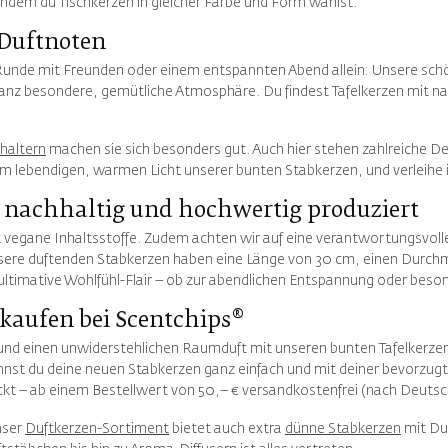
indem du Tischkerzen in gleicher Farbe und Form wählst.
 Duftnoten
 Runde mit Freunden oder einem entspannten Abend allein: Unsere sch
 ganz besondere, gemütliche Atmosphäre. Du findest Tafelkerzen mit na
haltern
machen sie sich besonders gut. Auch hier stehen zahlreiche D
m lebendigen, warmen Licht unserer bunten Stabkerzen, und verleihe
– nachhaltig und hochwertig produziert
vegane Inhaltsstoffe. Zudem achten wir auf eine verantwortungsvolle
nsere duftenden Stabkerzen haben eine Länge von 30 cm, einen Durch
ltimative Wohlfühl-Flair – ob zur abendlichen Entspannung oder beso
kaufen bei Scentchips®
und einen unwiderstehlichen Raumduft mit unseren bunten Tafelkerze
st du deine neuen Stabkerzen ganz einfach und mit deiner bevorzugt
ckt – ab einem Bestellwert von 50,– € versandkostenfrei (nach Deutsc
nser
Duftkerzen-Sortiment
bietet auch extra
dünne Stabkerzen
mit Du