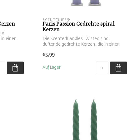
SCENTCHIPS®
Kerzen
Paris Passion Gedrehte spiral
Kerzen
ind
 in einen
Die ScentedCandles Twisted sind
duftende gedrehte Kerzen, die in einen
Kerzenhal...
€5,99
Auf Lager