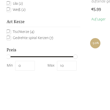
duftende ge
Lila
(2)
Kerzenhal...
€5,99
Weiß
(2)
Auf Lager
Art Kerze
Tischkerze
(4)
Gedrehte spiral Kerzen
(7)
-50%
Preis
Min
Max