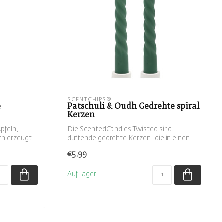
SCENTCHIPS®
e
Patschuli & Oudh Gedrehte spiral
Kerzen
Äpfeln,
Die ScentedCandles Twisted sind
rn erzeugt
duftende gedrehte Kerzen, die in einen
Kerzenhal...
€5,99
Auf Lager