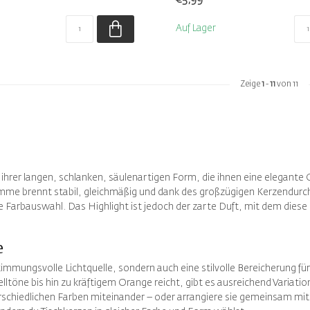
Auf Lager
Zeige
1
-
11
von 11
 ihrer langen, schlanken, säulenartigen Form, die ihnen eine elegante
amme brennt stabil, gleichmäßig und dank des großzügigen Kerzendurc
Farbauswahl. Das Highlight ist jedoch der zarte Duft, mit dem diese 
e
immungsvolle Lichtquelle, sondern auch eine stilvolle Bereicherung für
ne bis hin zu kräftigem Orange reicht, gibt es ausreichend Variations
terschiedlichen Farben miteinander – oder arrangiere sie gemeinsam mi