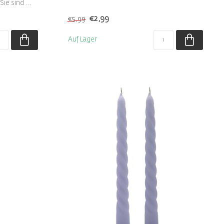
ie sind ...
weißen...
€2,99
€5,99
Auf Lager