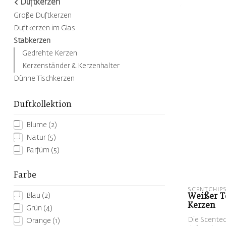
Duftkerzen
Große Duftkerzen
Duftkerzen im Glas
Stabkerzen
Gedrehte Kerzen
Kerzenständer & Kerzenhalter
Dünne Tischkerzen
Duftkollektion
Blume
(2)
Natur
(5)
Parfüm
(5)
Farbe
SCENTCHIP
Blau
(2)
Weißer Te
Kerzen
Grün
(4)
Die Scented
Orange
(1)