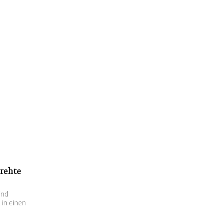
rehte
ind
 in einen