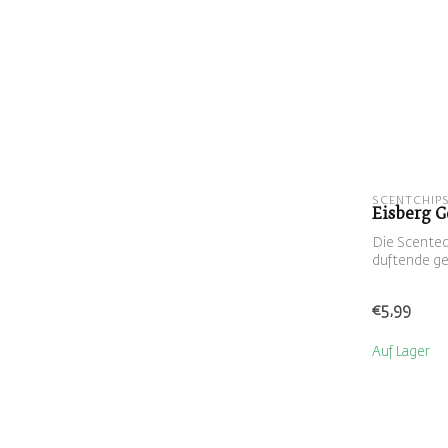
SCENTCHIP
Eisberg G
Die Scented
duftende ge
Kerzenhal...
€5,99
Auf Lager