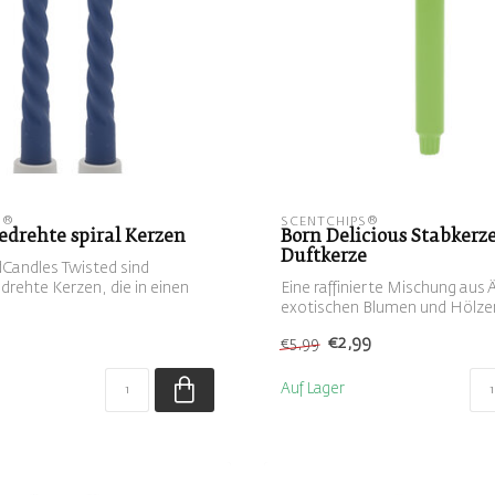
S®
SCENTCHIPS®
edrehte spiral Kerzen
Born Delicious Stabkerz
Duftkerze
Candles Twisted sind
drehte Kerzen, die in einen
Eine raffinierte Mischung aus 
exotischen Blumen und Hölze
eine...
€2,99
€5,99
Auf Lager