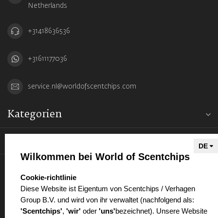
Netherlands
+31418636536
+31611177036
service.nl@worldofscentchips.com
Kategorien
Informationen
Wilkommen bei World of Scentchips
Mein Konto
select language
Cookie-richtlinie
Diese Website ist Eigentum von Scentchips / Verhagen
Group B.V. und wird von ihr verwaltet (nachfolgend als:
'Scentchips'
,
'wir'
oder
'uns'
bezeichnet). Unsere Website