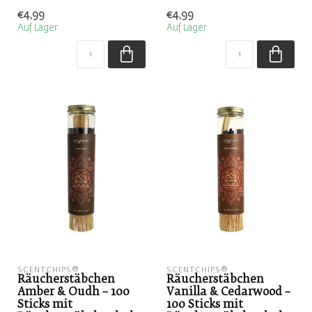
& Cedarwood. Dieses Set
Bergamot. Dieses Set
€4,99
€4,99
enthält 100 ...
enthält 100...
Auf Lager
Auf Lager
SCENTCHIPS®
SCENTCHIPS®
Räucherstäbchen
Räucherstäbchen
Amber & Oudh – 100
Vanilla & Cedarwood –
Sticks mit
100 Sticks mit