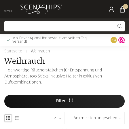
0
MENU
Mo-Fr vor 14.00 Uhr bestellt, am selben Tag
Gratis Ver
9.4
versandt.
Startseite
/
Weihrauch
Weihrauch
Hochwertige Räucherstäbchen für Entspannung und
Atmosphäre. 100 Sticks inklusive Halter in exklusiven
Duftkombinationen.
Filter