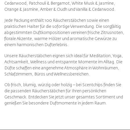
Cedarwood, Patchouli & Bergamot, White Musk & Jasmine,
Orange & Jasmine, Amber & Oudh und Vanilla & Cedarwood.
Jede Packung enthält 100 Räucherstäbchen sowie einen
praktischen Halter für die sofortige Verwendung. Die sorgfältig
abgestimmten Duftkompositionen vereinen frische Zitrusnoten,
florale Akzente, warme Hölzer und aromatische Gewürze zu
einem harmonischen Dufterlebnis.
Unsere Räucherstäbchen eignen sich ideal für Meditation, Yoga,
Achtsamkeit, Wellness und entspannte Momente im Alltag. Die
Düfte schaffen eine angenehme Atmosphäre in Wohnräumen,
Schlafzimmern, Büros und Wellnessbereichen.
Ob frisch, blumig, würzig oder holzig – bei Scentchips finden Sie
die passenden Räucherstäbchen für Ihren persönlichen
Geschmack. Entdecken Sie jetzt unser gesamtes Sortiment und
genießen Sie besondere Duftmomente in jedem Raum.