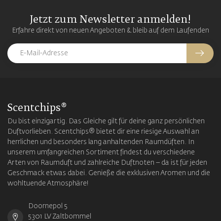
Jetzt zum Newsletter anmelden!
Erfahre direkt von neuen Angeboten & bleib auf dem Laufenden
Scentchips®
Du bist einzigartig. Das Gleiche gilt für deine ganz persönlichen
Duftvorlieben. Scentchips® bietet dir eine riesige Auswahl an
herrlichen und besonders lang anhaltenden Raumdüften. In
unserem umfangreichen Sortiment findest du verschiedene
Arten von Raumduft und zahlreiche Duftnoten – da ist für jeden
Geschmack etwas dabei. Genieße die exklusiven Aromen und die
wohltuende Atmosphäre!
Doornepol 5
5301 LV Zaltbommel