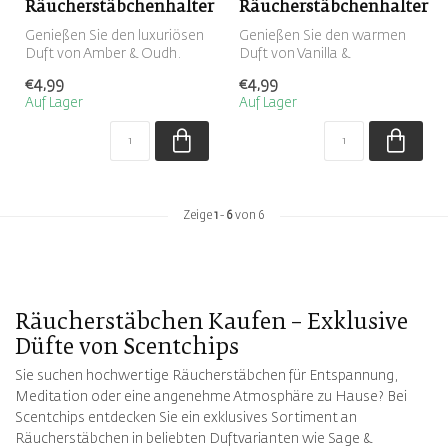
Räucherstäbchenhalter
Räucherstäbchenhalter
Genießen Sie den luxuriösen
Genießen Sie den warmen
Duft von Amber & Oudh.
Duft von Vanilla &
Dieses Set enthält 100
Cedarwood. Dieses Set
€4,99
€4,99
Räuche...
enthält 100 Räu...
Auf Lager
Auf Lager
Zeige
1
-
6
von 6
Räucherstäbchen Kaufen – Exklusive
Düfte von Scentchips
Sie suchen hochwertige Räucherstäbchen für Entspannung,
Meditation oder eine angenehme Atmosphäre zu Hause? Bei
Scentchips entdecken Sie ein exklusives Sortiment an
Räucherstäbchen in beliebten Duftvarianten wie Sage &