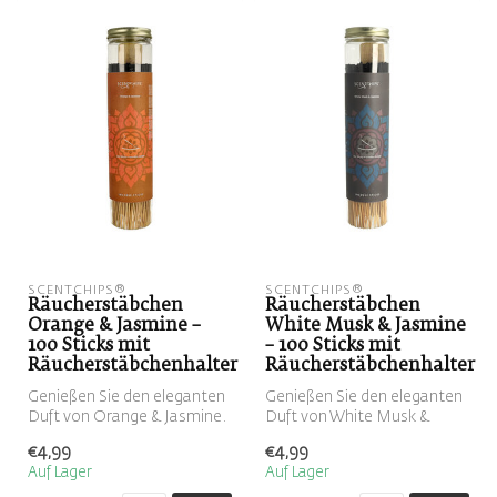
SCENTCHIPS®
SCENTCHIPS®
Räucherstäbchen
Räucherstäbchen
Orange & Jasmine –
White Musk & Jasmine
100 Sticks mit
– 100 Sticks mit
Räucherstäbchenhalter
Räucherstäbchenhalter
Genießen Sie den eleganten
Genießen Sie den eleganten
Duft von Orange & Jasmine.
Duft von White Musk &
Dieses Set enthält 100
Jasmine. Dieses Set enthält
€4,99
€4,99
Räu...
100...
Auf Lager
Auf Lager