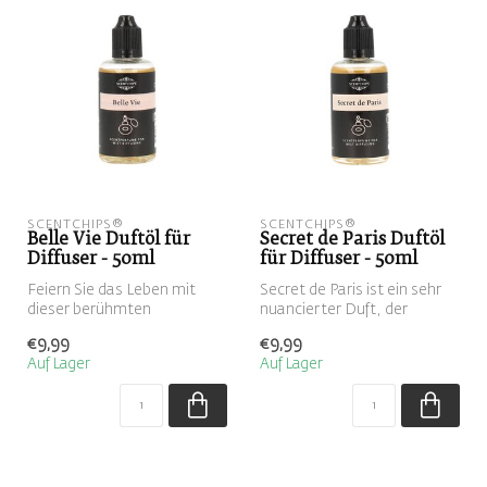
SCENTCHIPS®
SCENTCHIPS®
Belle Vie Duftöl für
Secret de Paris Duftöl
Diffuser - 50ml
für Diffuser - 50ml
Feiern Sie das Leben mit
Secret de Paris ist ein sehr
dieser berühmten
nuancierter Duft, der
Duftkombination aus
sowohl süß als auch sinnlich
€9,99
€9,99
Jasmin, Iris und O...
...
Auf Lager
Auf Lager