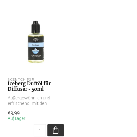
SCENTCHIPS®
Iceberg Duftöl für
Diffuser - 50ml
Außergewöhnlich und
erfrischend, mit den
Kopfnoten von Zitrone,
€9,99
schwarzem Pfeffe...
Auf Lager