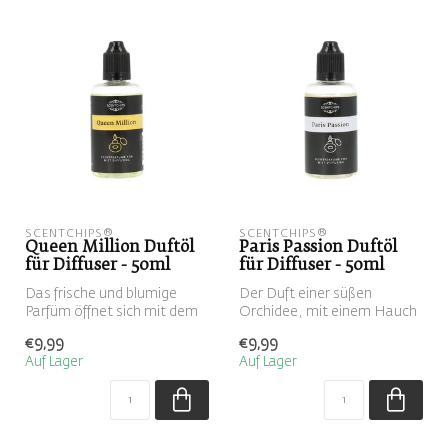
SCENTCHIPS®
SCENTCHIPS®
Queen Million Duftöl
Paris Passion Duftöl
für Diffuser - 50ml
für Diffuser - 50ml
Das frische und blumige
Der Duft einer süßen
Parfüm öffnet sich mit dem
Orchidee, mit einem Hauch
sinnlich-süßen Duft von
von Magnolie und Ylang.
€9,99
€9,99
Orang...
Auf Lager
Auf Lager