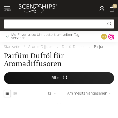
0
MENU
Mo-Fr vor 14.00 Uhr bestellt, am selben Tag
Gratis Ver
9.4
versandt.
Startseite
/
Aroma-Diffuser
/
Duftöl Diffuser
/
Parfüm
Parfüm Duftöl für
Aromadiffusoren
Filter