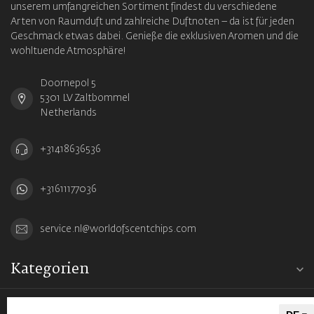
unserem umfangreichen Sortiment findest du verschiedene
Arten von Raumduft und zahlreiche Duftnoten – da ist für jeden
Geschmack etwas dabei. Genieße die exklusiven Aromen und die
wohltuende Atmosphäre!
Doornepol 5
5301 LV Zaltbommel
Netherlands
+31418636536
+31611177036
service.nl@worldofscentchips.com
Kategorien
Informationen