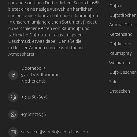
ganz persönlichen Duftvorlieben. Scentchips®
Duftöl
bietet dir eine riesige Auswahl an herrlichen
Duftstäbchen
und besonders lang anhaltenden Raumdüften.
In unserem umfangreichen Sortiment findest
Aroma-Diffus
du verschiedene Arten von Raumduft und
Kerzensand
zahlreiche Duftnoten – da ist für jeden
Geschmack etwas dabei. Genieße die
Duftkerzen
exklusiven Aromen und die wohltuende
Raumspray
Atmosphäre!
Weihrauch
Doornepol 5
Duft-Geschen
5301 LV Zaltbommel
Netherlands
Sale
Entdecken
+31418636536
+31611177036
service.nl@worldofscentchips.com