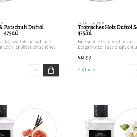
S®
SCENTCHIPS®
 Patschuli Duftöl
Tropisches Holz Duftöl S
 - 475ml
475ml
duft wird als tierisch und
Eine subtile Kombination aus
rieben, er bildet ein schönes
Bergamotte, Passionsfrucht 
Tropenholz
€12,99
Auf Lager