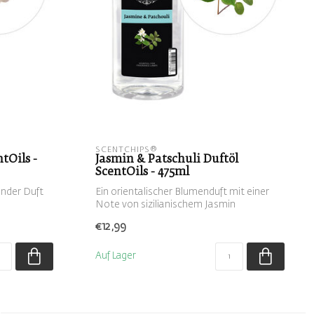
SCENTCHIPS®
tOils -
Jasmin & Patschuli Duftöl
ScentOils - 475ml
ender Duft
Ein orientalischer Blumenduft mit einer
Note von sizilianischem Jasmin
€12,99
Auf Lager