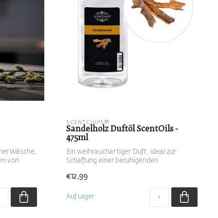
SCENTCHIPS®
Sandelholz Duftöl ScentOils -
475ml
ener Wäsche,
Ein weihrauchartiger Duft, ideal zur
en von
Schaffung einer beruhigenden
Atmosphäre
€12,99
Auf Lager