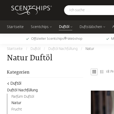
Startseite
Scentchips
Duftöl
Duftstäbchen
Offizieller Scentchips®-Webshop
M
Startseite
/
Duftöl
/
Duftöl Nachfüllung
/
Natur
Natur Duftöl
18
Pr
Kategorien
Duftöl
Duftöl Nachfüllung
Parfüm Duftöl
Natur
Frucht