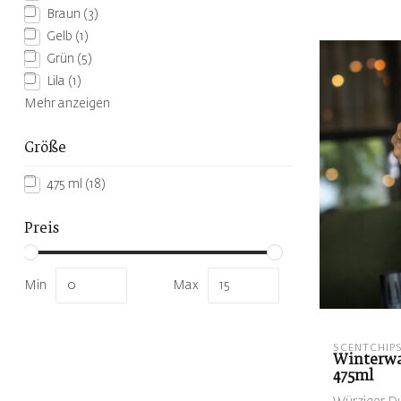
Braun
(3)
Gelb
(1)
Grün
(5)
Lila
(1)
Mehr anzeigen
Größe
475 ml
(18)
Preis
Min
Max
SCENTCHIP
Winterwal
475ml