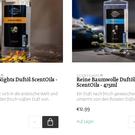
S®
SCENTCHIPS®
ights Duftöl ScentOils -
Reine Baumwolle Duftöl
ScentOils - 475ml
 sich in die arabische Welt und
Ein Duft nach frisch gewasch
den frisch-süßen Duft von...
umarmt von den floralen Düft
Rose...
€12,99
Auf Lager