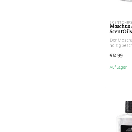
SCENTCHIP
Moschus &
ScentOils
Der Moschus
holzig besch
...
€12,99
Auf Lager