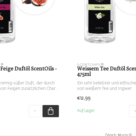
S®
SCENTCHIPS®
 Feige Duftöl ScentOils -
Weissem Tee Duftöl Scen
475ml
 cremig-süßer Duft, der durch
Ein sehr beliebter und erfrisch
von Feigen zusätzlichen Char...
von weißem Tee und Ingwer
€12,99
Auf Lager
Zeige
1
-
12
von 18