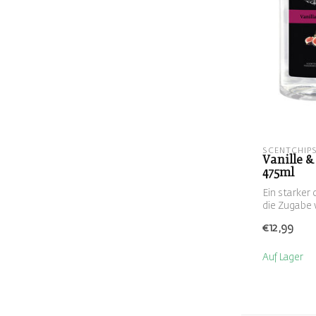
SCENTCHIP
Vanille &
475ml
Ein starker
die Zugabe 
€12,99
Auf Lager