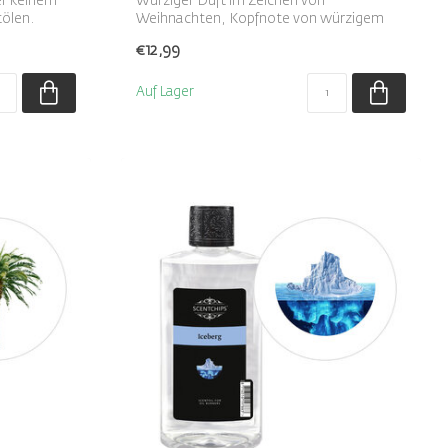
er keinem
Würziger Duft im Zeichen von
ölen.
Weihnachten, Kopfnote von würzigem
Zimt kombiniert ...
€12,99
Auf Lager