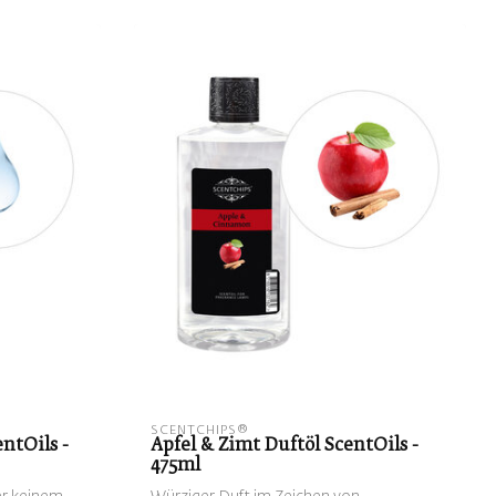
SCENTCHIPS®
ntOils -
Apfel & Zimt Duftöl ScentOils -
475ml