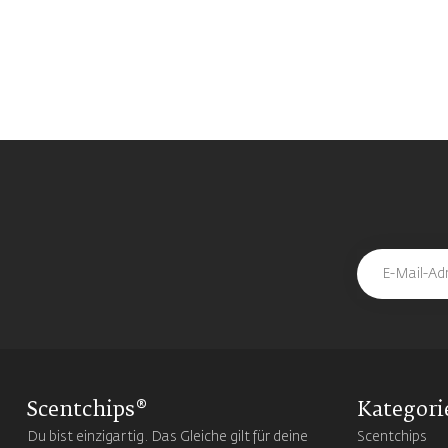
Scentchips®
Kategori
Du bist einzigartig. Das Gleiche gilt für deine
Scentchips