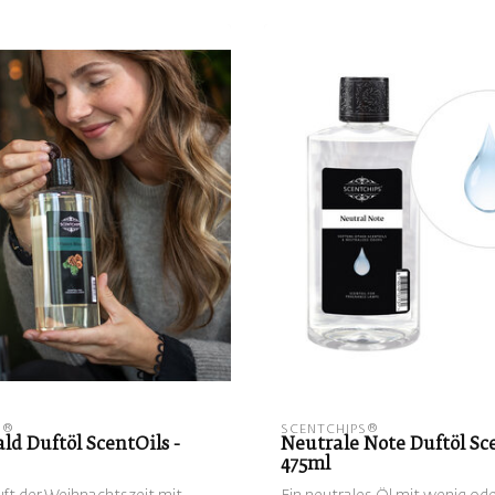
S®
SCENTCHIPS®
d Duftöl ScentOils -
Neutrale Note Duftöl Sce
475ml