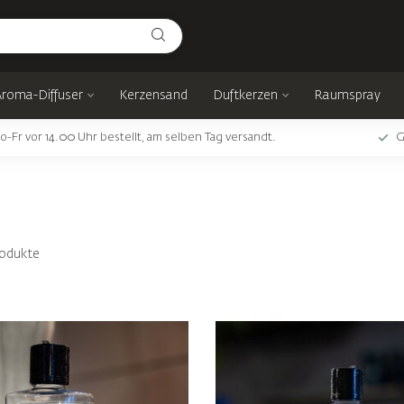
Aroma-Diffuser
Kerzensand
Duftkerzen
Raumspray
o-Fr vor 14.00 Uhr bestellt, am selben Tag versandt.
G
odukte