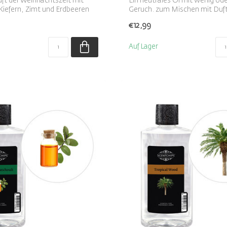
ft der Weihnachtszeit mit
Ein neutrales Öl mit wenig od
iefern, Zimt und Erdbeeren
Geruch. zum Mischen mit Duft
€12,99
Auf Lager