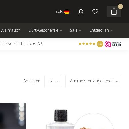
0
EUR
Weihrauch
Duft-Geschenke
Sale
Entdecken
ratis Versand ab 50 € (DE)
9.4
Anzeigen: