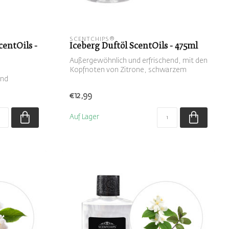
SCENTCHIPS®
centOils -
Iceberg Duftöl ScentOils - 475ml
Außergewöhnlich und erfrischend, mit den
Kopfnoten von Zitrone, schwarzem
und
Pfeffe...
€12,99
Auf Lager