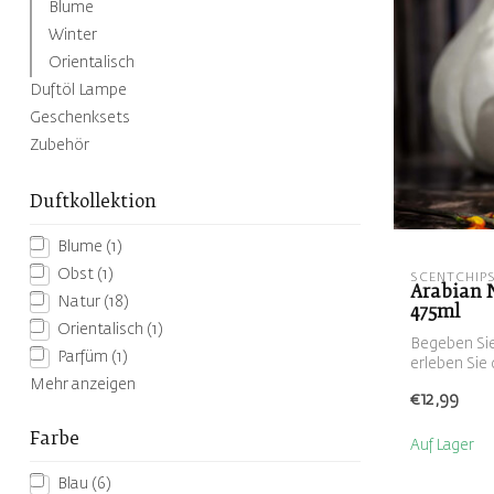
Blume
Winter
Orientalisch
Duftöl Lampe
Geschenksets
Zubehör
Duftkollektion
Blume
(1)
Obst
(1)
SCENTCHIP
Arabian N
Natur
(18)
475ml
Orientalisch
(1)
Begeben Sie
Parfüm
(1)
erleben Sie 
Mehr anzeigen
€12,99
Farbe
Auf Lager
Blau
(6)