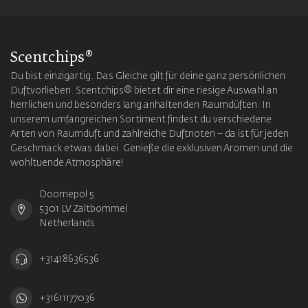
Scentchips®
Du bist einzigartig. Das Gleiche gilt für deine ganz persönlichen
Duftvorlieben. Scentchips® bietet dir eine riesige Auswahl an
herrlichen und besonders lang anhaltenden Raumdüften. In
unserem umfangreichen Sortiment findest du verschiedene
Arten von Raumduft und zahlreiche Duftnoten – da ist für jeden
Geschmack etwas dabei. Genieße die exklusiven Aromen und die
wohltuende Atmosphäre!
Doornepol 5
5301 LV Zaltbommel
Netherlands
+31418636536
+31611177036