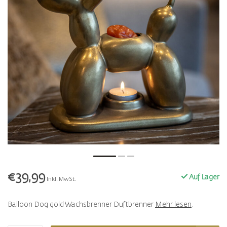
€39,99
Auf Lager
Inkl. MwSt.
Balloon Dog gold Wachsbrenner Duftbrenner
Mehr lesen
.