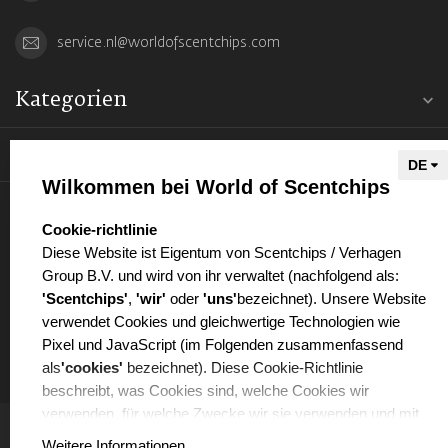
service.nl@worldofscentchips.com
Kategorien
Informationen
Wilkommen bei World of Scentchips
Mein Konto
select language
Cookie-richtlinie
Diese Website ist Eigentum von Scentchips / Verhagen
Group B.V. und wird von ihr verwaltet (nachfolgend als:
'Scentchips'
,
'wir'
oder
'uns'
bezeichnet). Unsere Website
verwendet Cookies und gleichwertige Technologien wie
€
Pixel und JavaScript (im Folgenden zusammenfassend
als
'cookies'
bezeichnet). Diese Cookie-Richtlinie
beschreibt, was Cookies sind, welche Cookies wir
verwenden, für welche Zwecke wir sie verwenden und mit
welchen Partnern wir dabei zusammenarbeiten.
Weitere Informationen