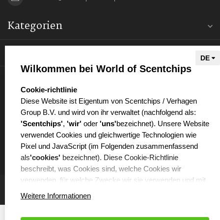
Kategorien
Informationen
Wilkommen bei World of Scentchips
Mein Konto
select language
Cookie-richtlinie
Diese Website ist Eigentum von Scentchips / Verhagen
Group B.V. und wird von ihr verwaltet (nachfolgend als:
'Scentchips'
,
'wir'
oder
'uns'
bezeichnet). Unsere Website
verwendet Cookies und gleichwertige Technologien wie
€
Pixel und JavaScript (im Folgenden zusammenfassend
als
'cookies'
bezeichnet). Diese Cookie-Richtlinie
beschreibt, was Cookies sind, welche Cookies wir
verwenden, für welche Zwecke wir sie verwenden und mit
welchen Partnern wir dabei zusammenarbeiten.
Weitere Informationen
WAS SIND COOKIES?