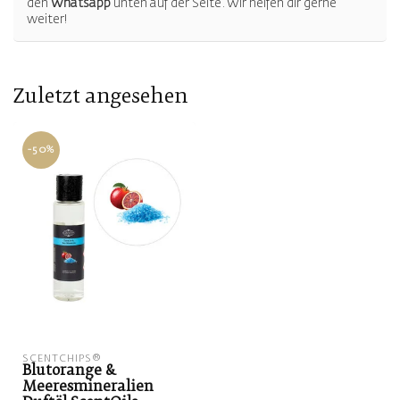
den
Whatsapp
unten auf der Seite. Wir helfen dir gerne
weiter!
Zuletzt angesehen
-50%
SCENTCHIPS®
Blutorange &
Meeresmineralien