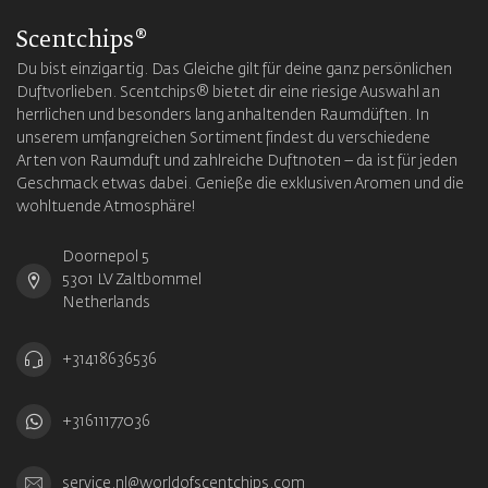
Scentchips®
Du bist einzigartig. Das Gleiche gilt für deine ganz persönlichen
Duftvorlieben. Scentchips® bietet dir eine riesige Auswahl an
herrlichen und besonders lang anhaltenden Raumdüften. In
unserem umfangreichen Sortiment findest du verschiedene
Arten von Raumduft und zahlreiche Duftnoten – da ist für jeden
Geschmack etwas dabei. Genieße die exklusiven Aromen und die
wohltuende Atmosphäre!
Doornepol 5
5301 LV Zaltbommel
Netherlands
+31418636536
+31611177036
service.nl@worldofscentchips.com