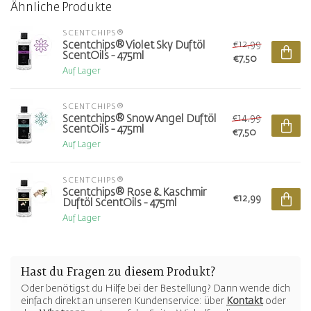
Ähnliche Produkte
SCENTCHIPS®
€12,99
Scentchips® Violet Sky Duftöl
ScentOils - 475ml
€7,50
Auf Lager
SCENTCHIPS®
€14,99
Scentchips® Snow Angel Duftöl
ScentOils - 475ml
€7,50
Auf Lager
SCENTCHIPS®
Scentchips® Rose & Kaschmir
€12,99
Duftöl ScentOils - 475ml
Auf Lager
Hast du Fragen zu diesem Produkt?
Oder benötigst du Hilfe bei der Bestellung? Dann wende dich
einfach direkt an unseren Kundenservice: über
Kontakt
oder