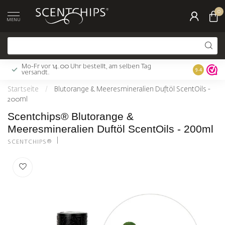
0
MENU
Mo-Fr vor 14.00 Uhr bestellt, am selben Tag
Gratis Ver
9.4
versandt.
Startseite
/
Blutorange & Meeresmineralien Duftöl ScentOils -
200ml
Scentchips® Blutorange &
Meeresmineralien Duftöl ScentOils - 200ml
SCENTCHIPS®