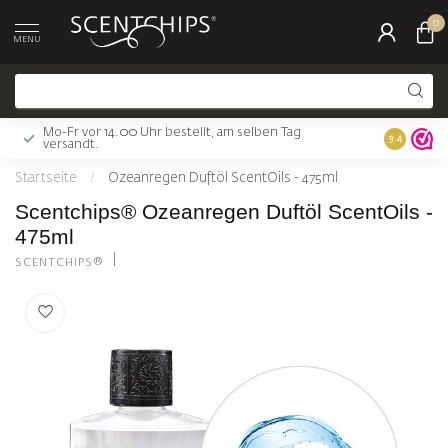
0
MENU
Mo-Fr vor 14.00 Uhr bestellt, am selben Tag
Gratis Ver
9.4
versandt.
Startseite
/
Ozeanregen Duftöl ScentOils - 475ml
Scentchips® Ozeanregen Duftöl ScentOils -
475ml
SCENTCHIPS®