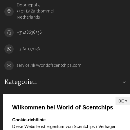
Doornepol 5
5301 LV Zaltbommel
Netherlands
+31418636536
+31611177036
service.nl@worldofscentchips.com
Kategorien
Informationen
Wilkommen bei World of Scentchips
Mein Konto
select language
Cookie-richtlinie
Diese Website ist Eigentum von Scentchips / Verhagen