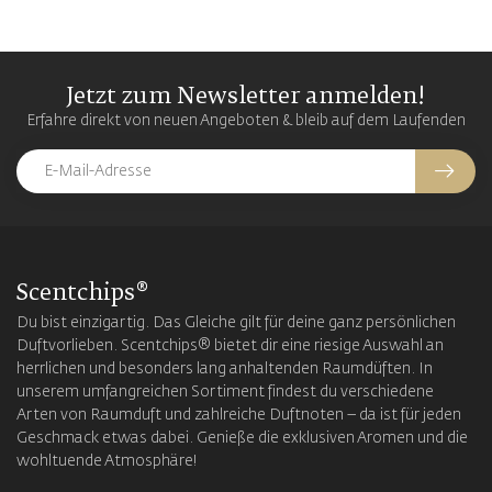
Jetzt zum Newsletter anmelden!
Erfahre direkt von neuen Angeboten & bleib auf dem Laufenden
Scentchips®
Du bist einzigartig. Das Gleiche gilt für deine ganz persönlichen
Duftvorlieben. Scentchips® bietet dir eine riesige Auswahl an
herrlichen und besonders lang anhaltenden Raumdüften. In
unserem umfangreichen Sortiment findest du verschiedene
Arten von Raumduft und zahlreiche Duftnoten – da ist für jeden
Geschmack etwas dabei. Genieße die exklusiven Aromen und die
wohltuende Atmosphäre!