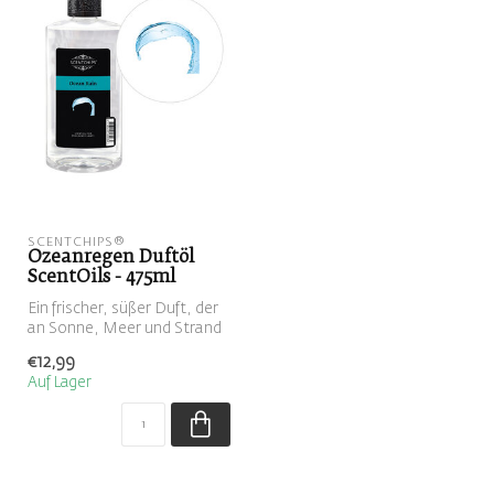
SCENTCHIPS®
Ozeanregen Duftöl
ScentOils - 475ml
Ein frischer, süßer Duft, der
an Sonne, Meer und Strand
erinnert.
€12,99
Auf Lager