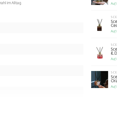
ahl im Alltag.
Auf
SC
Sce
Ce
Auf
SC
Sce
& D
Auf
SC
Sce
Ora
Auf