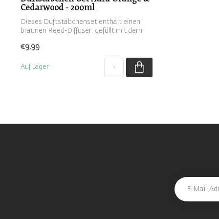
Cedarwood - 200ml
Dieses Duftstäbchenset enthält einen
braunen Reed-Diffuser, gefüllt mit dem
Duft...
€9,99
Auf Lager