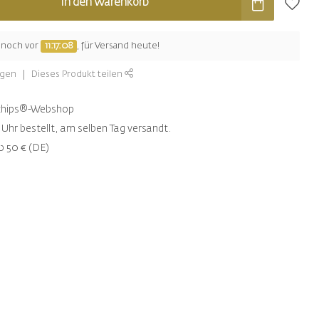
In den Warenkorb
e noch vor
11:17:07
, für Versand heute!
ügen
Dieses Produkt teilen
ntchips®-Webshop
Uhr bestellt, am selben Tag versandt.
b 50 € (DE)