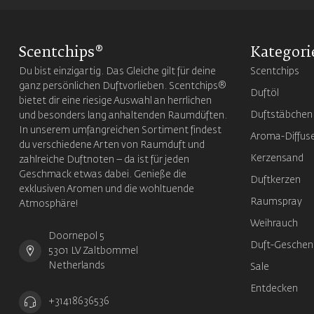
Scentchips®
Kategori
Du bist einzigartig. Das Gleiche gilt für deine
Scentchips
ganz persönlichen Duftvorlieben. Scentchips®
Duftöl
bietet dir eine riesige Auswahl an herrlichen
Duftstäbchen
und besonders lang anhaltenden Raumdüften.
In unserem umfangreichen Sortiment findest
Aroma-Diffus
du verschiedene Arten von Raumduft und
Kerzensand
zahlreiche Duftnoten – da ist für jeden
Geschmack etwas dabei. Genieße die
Duftkerzen
exklusiven Aromen und die wohltuende
Raumspray
Atmosphäre!
Weihrauch
Doornepol 5
Duft-Geschen
5301 LV Zaltbommel
Netherlands
Sale
Entdecken
+31418636536