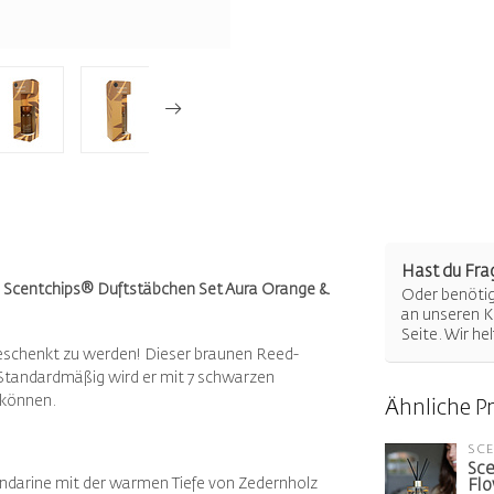
Hast du Fra
s im Scentchips® Duftstäbchen Set Aura Orange &
Oder benötigs
an unseren K
Seite. Wir he
schenkt zu werden! Dieser braunen Reed-
 Standardmäßig wird er mit 7 schwarzen
 können.
Ähnliche P
SC
Sce
andarine mit der warmen Tiefe von Zedernholz
Flo