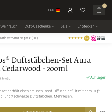
0
EUR
Weihrauch
Duft-Geschenke
Sale
Entdecken
ratis Versand ab 50 € (DE)
9.4
ps® Duftstäbchen-Set Aura
 Cedarwood - 200ml
Auf Lager
kl. MwSt.
set enthält einen braunen Reed-Diffuser, gefüllt mit dem Duft
, und 7 schwarze Duftstäbchen.
Mehr lesen
.