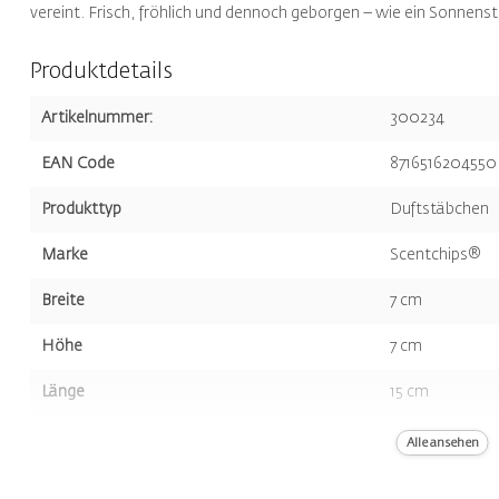
vereint. Frisch, fröhlich und dennoch geborgen – wie ein Sonnenstr
Produktdetails
Artikelnummer:
300234
EAN Code
8716516204550
Produkttyp
Duftstäbchen
Marke
Scentchips®
Breite
7 cm
Höhe
7 cm
Länge
15 cm
Volumen
200 ml
Alle ansehen
Farbe
Braun