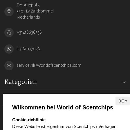
Doornepol 5
5301 LV Zaltbommel
Netherlands
+31418636536
+31611177036
service.nl@worldofscentchips.com
Kategorien
Informationen
Wilkommen bei World of Scentchips
Mein Konto
select language
Cookie-richtlinie
Diese Website ist Eigentum von Scentchips / Verhagen