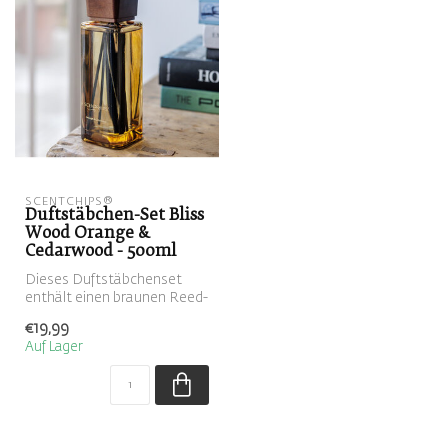
SCENTCHIPS®
Duftstäbchen-Set Bliss
Wood Orange &
Cedarwood - 500ml
Dieses Duftstäbchenset
enthält einen braunen Reed-
Diffuser, gefüllt mit dem
€19,99
Duft...
Auf Lager