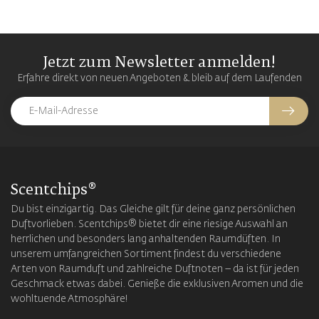
Jetzt zum Newsletter anmelden!
Erfahre direkt von neuen Angeboten & bleib auf dem Laufenden
Scentchips®
Du bist einzigartig. Das Gleiche gilt für deine ganz persönlichen
Duftvorlieben. Scentchips® bietet dir eine riesige Auswahl an
herrlichen und besonders lang anhaltenden Raumdüften. In
unserem umfangreichen Sortiment findest du verschiedene
Arten von Raumduft und zahlreiche Duftnoten – da ist für jeden
Geschmack etwas dabei. Genieße die exklusiven Aromen und die
wohltuende Atmosphäre!