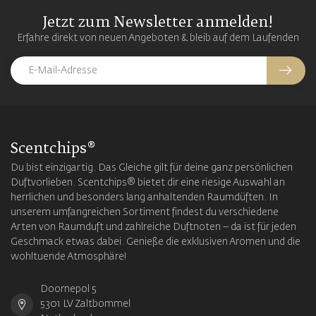
Jetzt zum Newsletter anmelden!
Erfahre direkt von neuen Angeboten & bleib auf dem Laufenden
Scentchips®
Du bist einzigartig. Das Gleiche gilt für deine ganz persönlichen
Duftvorlieben. Scentchips® bietet dir eine riesige Auswahl an
herrlichen und besonders lang anhaltenden Raumdüften. In
unserem umfangreichen Sortiment findest du verschiedene
Arten von Raumduft und zahlreiche Duftnoten – da ist für jeden
Geschmack etwas dabei. Genieße die exklusiven Aromen und die
wohltuende Atmosphäre!
Doornepol 5
5301 LV Zaltbommel