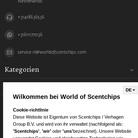
Netherlands
+31418636536
+31611177036
service.nl@worldofscentchips.com
Kategorien
Informationen
Wilkommen bei World of Scentchips
Mein Konto
select language
Cookie-richtlinie
Diese Website ist Eigentum von Scentchips / Verhagen
Group B.V. und wird von ihr verwaltet (nachfolgend als:
'Scentchips'
,
'wir'
oder
'uns'
bezeichnet). Unsere Website