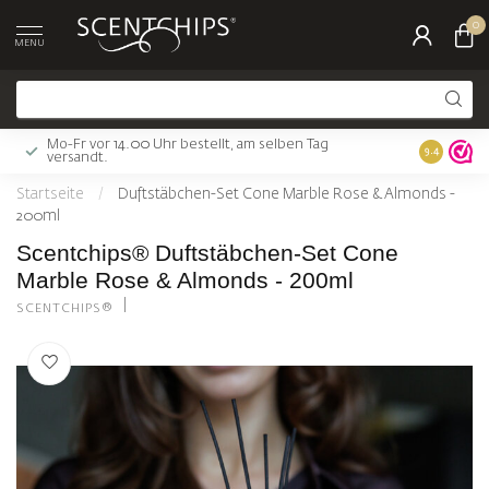
0
MENU
Mo-Fr vor 14.00 Uhr bestellt, am selben Tag
Gratis Ver
9.4
versandt.
Startseite
/
Duftstäbchen-Set Cone Marble Rose & Almonds -
200ml
Scentchips® Duftstäbchen-Set Cone
Marble Rose & Almonds - 200ml
SCENTCHIPS®