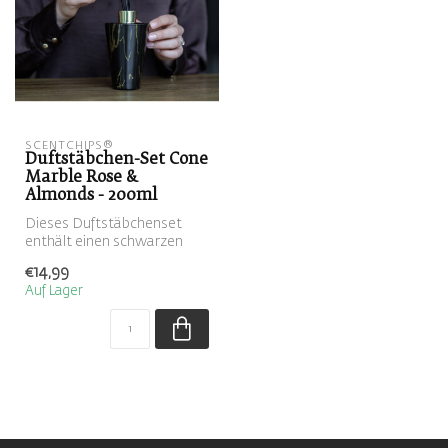
SCENTCHIPS®
Duftstäbchen-Set Cone
Marble Rose &
Almonds - 200ml
Dieses Duftstäbchenset
enthält einen schwarzen
Reed-Diffuser, gefüllt mit
€14,99
dem Du...
Auf Lager