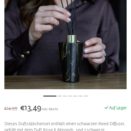
€13,49
€14,99
Auf Lager
Inkl. MwSt.
Dieses Duftstäbchenset enthält einen schwarzen Reed-Diffuser,
gefüllt mit dem Duft Rose & Almonds, und 7 schwarze