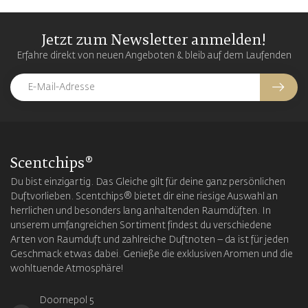
Jetzt zum Newsletter anmelden!
Erfahre direkt von neuen Angeboten & bleib auf dem Laufenden
Scentchips®
Du bist einzigartig. Das Gleiche gilt für deine ganz persönlichen
Duftvorlieben. Scentchips® bietet dir eine riesige Auswahl an
herrlichen und besonders lang anhaltenden Raumdüften. In
unserem umfangreichen Sortiment findest du verschiedene
Arten von Raumduft und zahlreiche Duftnoten – da ist für jeden
Geschmack etwas dabei. Genieße die exklusiven Aromen und die
wohltuende Atmosphäre!
Doornepol 5