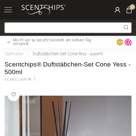
0
MENU
Mo-Fr vor 14.00 Uhr bestellt, am selben Tag
Gratis Ver
9.4
versandt.
Startseite
/
Duftstäbchen-Set Cone Yess - 500ml
Scentchips® Duftstäbchen-Set Cone Yess -
500ml
SCENTCHIPS®