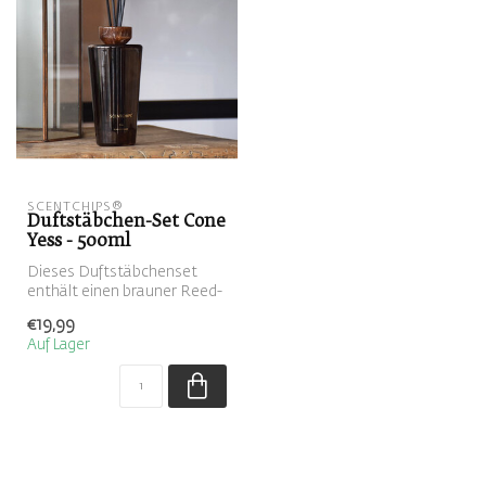
SCENTCHIPS®
Duftstäbchen-Set Cone
Yess - 500ml
Dieses Duftstäbchenset
enthält einen brauner Reed-
Diffuser, gefüllt mit dem
€19,99
Duft...
Auf Lager