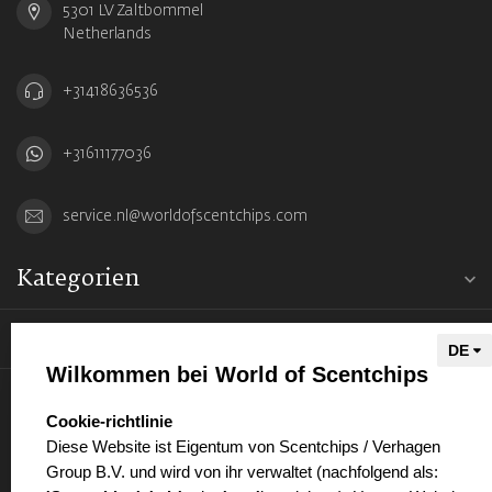
5301 LV Zaltbommel
Netherlands
+31418636536
+31611177036
service.nl@worldofscentchips.com
Kategorien
Informationen
Wilkommen bei World of Scentchips
Mein Konto
select language
Cookie-richtlinie
Diese Website ist Eigentum von Scentchips / Verhagen
Group B.V. und wird von ihr verwaltet (nachfolgend als: