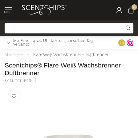
0
MENU
Mo-Fr vor 14.00 Uhr bestellt, am selben Tag
Gratis Ver
9.4
versandt.
Startseite
/
Flare Weiß Wachsbrenner - Duftbrenner
Scentchips® Flare Weiß Wachsbrenner -
Duftbrenner
SCENTCHIPS®