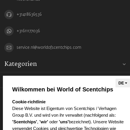
+31418636536
+31611177036
service.nl@worldofscentchips.com
Kategorien
Informationen
Wilkommen bei World of Scentchips
Mein Konto
select language
Cookie-richtlinie
Diese Website ist Eigentum von Scentchips / Verhagen
Group B.V. und wird von ihr verwaltet (nachfolgend als:
'Scentchips'
,
'wir'
oder
'uns'
bezeichnet). Unsere Website
verwendet Cookies und gleichwertige Technologien wie