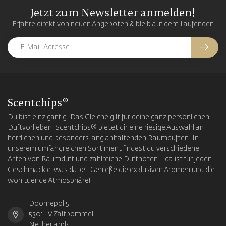
Jetzt zum Newsletter anmelden!
Erfahre direkt von neuen Angeboten & bleib auf dem Laufenden
Scentchips®
Du bist einzigartig. Das Gleiche gilt für deine ganz persönlichen
Duftvorlieben. Scentchips® bietet dir eine riesige Auswahl an
herrlichen und besonders lang anhaltenden Raumdüften. In
unserem umfangreichen Sortiment findest du verschiedene
Arten von Raumduft und zahlreiche Duftnoten – da ist für jeden
Geschmack etwas dabei. Genieße die exklusiven Aromen und die
wohltuende Atmosphäre!
Doornepol 5
5301 LV Zaltbommel
Netherlands