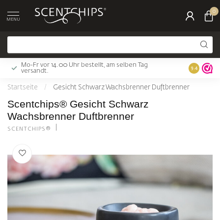
0
MENU
Mo-Fr vor 14.00 Uhr bestellt, am selben Tag
Gratis Ver
9.4
versandt.
Startseite
/
Gesicht Schwarz Wachsbrenner Duftbrenner
Scentchips® Gesicht Schwarz
Wachsbrenner Duftbrenner
SCENTCHIPS®