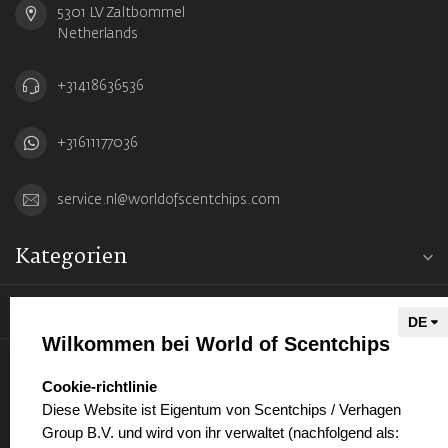
5301 LV Zaltbommel
Netherlands
+31418636536
+31611177036
service.nl@worldofscentchips.com
Kategorien
Informationen
Wilkommen bei World of Scentchips
Mein Konto
select language
Cookie-richtlinie
Diese Website ist Eigentum von Scentchips / Verhagen
Group B.V. und wird von ihr verwaltet (nachfolgend als: