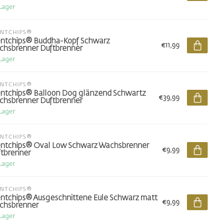
 Lager
ENTCHIPS®
ntchips® Buddha-Kopf Schwarz
€11,99
hsbrenner Duftbrenner
 Lager
ENTCHIPS®
ntchips® Balloon Dog glänzend Schwartz
€39,99
hsbrenner Duftbrenner
 Lager
ENTCHIPS®
ntchips® Oval Low Schwarz Wachsbrenner
€9,99
tbrenner
 Lager
ENTCHIPS®
ntchips® Ausgeschnittene Eule Schwarz matt
€9,99
chsbrenner
 Lager