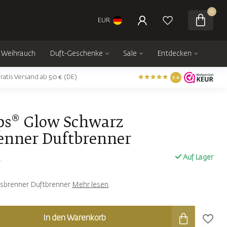
0
EUR
Weihrauch
Duft-Geschenke
Sale
Entdecken
ratis Versand ab 50 € (DE)
9.4
ps® Glow Schwarz
nner Duftbrenner
Auf Lager
.
sbrenner Duftbrenner
Mehr lesen
.
In den Warenkorb