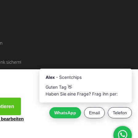
en
enk sichern!
ptieren
 bearbeiten