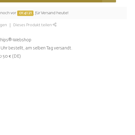
e noch vor
01:41:20
, für Versand heute!
ügen
Dieses Produkt teilen
ntchips®-Webshop
Uhr bestellt, am selben Tag versandt.
b 50 € (DE)