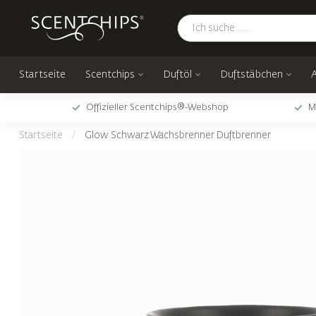
Startseite
Scentchips
Duftöl
Duftstäbchen
Offizieller Scentchips®-Webshop
M
Startseite
/
Glow Schwarz Wachsbrenner Duftbrenner