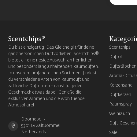
Scentchips®
Kategori
Du bist einzigartig. Das Gleiche gilt für deine
Scentchips
ganz persönlichen Duftvorlieben. Scentchips®
Duftöl
bietet dir eine riesige Auswahl an herrlichen
Duftstäbchen
und besonders lang anhaltenden Raumdüften.
In unserem umfangreichen Sortiment findest
Aroma-Diffus
du verschiedene Arten von Raumduft und
Kerzensand
zahlreiche Duftnoten – da ist für jeden
Geschmack etwas dabei. Genieße die
Duftkerzen
exklusiven Aromen und die wohltuende
Raumspray
Atmosphäre!
Weihrauch
Doornepol 5
Duft-Geschen
5301 LV Zaltbommel
Netherlands
Sale