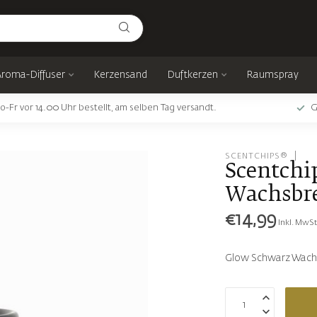
Aroma-Diffuser
Kerzensand
Duftkerzen
Raumspray
o-Fr vor 14.00 Uhr bestellt, am selben Tag versandt.
G
SCENTCHIPS®
Scentchi
Wachsbre
€14,99
Inkl. MwSt
Glow Schwarz Wach