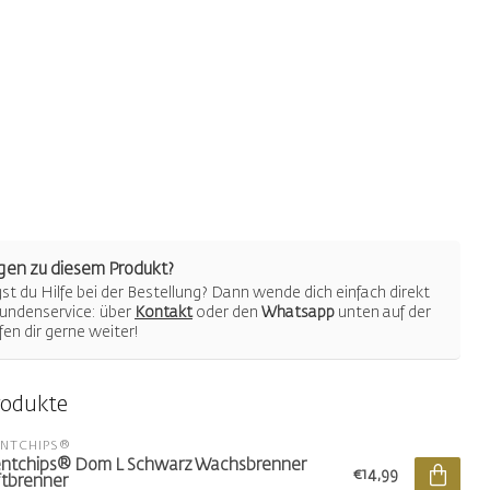
gen zu diesem Produkt?
t du Hilfe bei der Bestellung? Dann wende dich einfach direkt
undenservice: über
Kontakt
oder den
Whatsapp
unten auf der
lfen dir gerne weiter!
rodukte
ENTCHIPS®
ntchips® Dom L Schwarz Wachsbrenner
€14,99
tbrenner