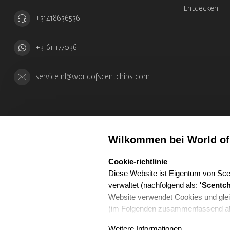
Entdecken
+31418636536
+31611177036
service.nl@worldofscentchips.com
Wilkommen bei World of
select language
Cookie-richtlinie
Diese Website ist Eigentum von Sce
verwaltet (nachfolgend als:
'Scentch
Website verwendet Cookies und glei
(im Folgenden zusammenfassend a
beschreibt, was Cookies sind, welc
Weitere Informationen