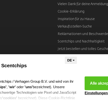
Vielen Dank für deine Anmeldung
Cookie-Erklärung
Inspiration für zu Hause
Verkaufsstellen-Suche
Reklamationen und Beschwerd
Scentchips und Nachhaltigkeit
Jetzt bestellen und tolles Gesch
Impressum
 Scentchips
ntchips / Verhagen Group B.V. und wird von ihr
Alle akze
ips'
,
'wir'
oder
'uns'
bezeichnet). Unsere
chwertige Technologien wie Pixel und JavaScript
Einstellungen
ls
'cookies'
bezeichnet). Diese Cookie-Richtlinie
he Cookies wir verwenden, für welche Zwecke