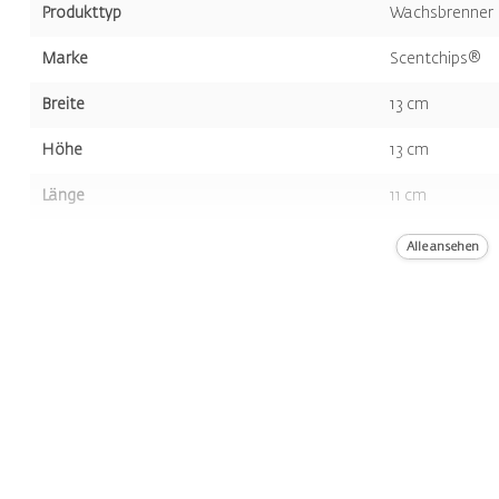
Produkttyp
Wachsbrenner
Marke
Scentchips®
Breite
13 cm
Höhe
13 cm
Länge
11 cm
Volumen
637 gr
Alle ansehen
Farbe
Schwarz