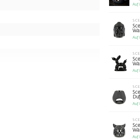
Auf
SC
Sce
Wac
Auf
SC
Sce
Wac
Auf
SC
Sce
Duf
Auf
SC
Sce
Wa
Auf