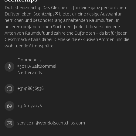
Du bist einzigartig. Das Gleiche gilt für deine ganz persönlichen
Duftvorlieben. Scentchips® bietet dir eine riesige Auswahl an
herrlichen und besonders lang anhaltenden Raumdüften. In
unserem umfangreichen Sortiment findest du verschiedene
Arten von Raumduft und zahlreiche Duftnoten – da ist für jeden
Geschmack etwas dabei. Genieße die exklusiven Aromen und die
wohltuende Atmosphäre!
Doornepol 5
5301 LV Zaltbommel
Netherlands
+31418636536
+31611177036
service.nl@worldofscentchips.com