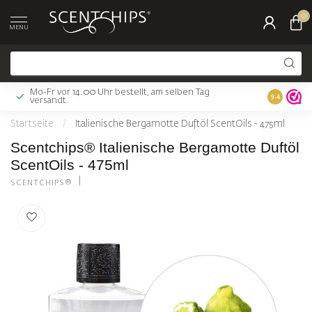
0
MENU
Mo-Fr vor 14.00 Uhr bestellt, am selben Tag
Gratis Ver
9.4
versandt.
Startseite
/
Italienische Bergamotte Duftöl ScentOils - 475ml
Scentchips® Italienische Bergamotte Duftöl
ScentOils - 475ml
SCENTCHIPS®