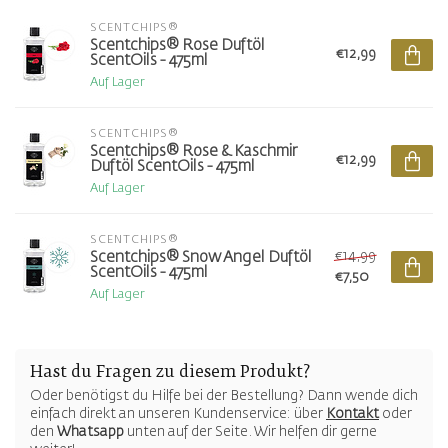
SCENTCHIPS®
Scentchips® Rose Duftöl
€12,99
ScentOils - 475ml
Auf Lager
SCENTCHIPS®
Scentchips® Rose & Kaschmir
€12,99
Duftöl ScentOils - 475ml
Auf Lager
SCENTCHIPS®
€14,99
Scentchips® Snow Angel Duftöl
ScentOils - 475ml
€7,50
Auf Lager
Hast du Fragen zu diesem Produkt?
Oder benötigst du Hilfe bei der Bestellung? Dann wende dich
einfach direkt an unseren Kundenservice: über
Kontakt
oder
den
Whatsapp
unten auf der Seite. Wir helfen dir gerne