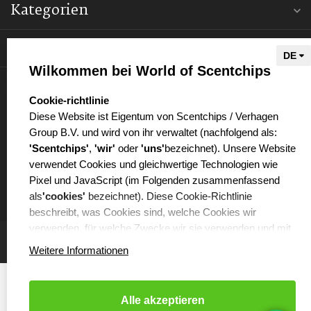
Kategorien
Informationen
Wilkommen bei World of Scentchips
Mein Konto
select language
Cookie-richtlinie
Diese Website ist Eigentum von Scentchips / Verhagen
Group B.V. und wird von ihr verwaltet (nachfolgend als:
'Scentchips'
,
'wir'
oder
'uns'
bezeichnet). Unsere Website
verwendet Cookies und gleichwertige Technologien wie
€
Pixel und JavaScript (im Folgenden zusammenfassend
als
'cookies'
bezeichnet). Diese Cookie-Richtlinie
beschreibt, was Cookies sind, welche Cookies wir
verwenden, für welche Zwecke wir sie verwenden und mit
welchen Partnern wir dabei zusammenarbeiten.
Weitere Informationen
WAS SIND COOKIES?
Cookies sind kleine Textdateien, die von der Webseite, die
Alle akzeptieren
Sie besuchen, auf Ihrem Computer oder Ihrem Handy