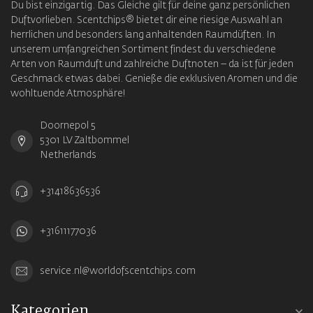
Du bist einzigartig. Das Gleiche gilt für deine ganz persönlichen
Duftvorlieben. Scentchips® bietet dir eine riesige Auswahl an
herrlichen und besonders lang anhaltenden Raumdüften. In
unserem umfangreichen Sortiment findest du verschiedene
Arten von Raumduft und zahlreiche Duftnoten – da ist für jeden
Geschmack etwas dabei. Genieße die exklusiven Aromen und die
wohltuende Atmosphäre!
Doornepol 5
5301 LV Zaltbommel
Netherlands
+31418636536
+31611177036
service.nl@worldofscentchips.com
Kategorien