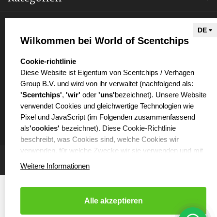
Informationen
Wilkommen bei World of Scentchips
Mein Konto
select language
Cookie-richtlinie
Diese Website ist Eigentum von Scentchips / Verhagen
Group B.V. und wird von ihr verwaltet (nachfolgend als:
'Scentchips'
,
'wir'
oder
'uns'
bezeichnet). Unsere Website
verwendet Cookies und gleichwertige Technologien wie
€
Pixel und JavaScript (im Folgenden zusammenfassend
als
'cookies'
bezeichnet). Diese Cookie-Richtlinie
beschreibt, was Cookies sind, welche Cookies wir
verwenden, für welche Zwecke wir sie verwenden und mit
welchen Partnern wir dabei zusammenarbeiten.
Weitere Informationen
WAS SIND COOKIES?
Cookies sind kleine Textdateien, die von der Webseite, die
Alle akzeptieren
Sie besuchen, auf Ihrem Computer oder Ihrem Handy