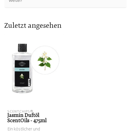
weiter!
Zuletzt angesehen
SCENTCHIPS®
Jasmin Duftöl
ScentOils - 475ml
Ein köstlicher und