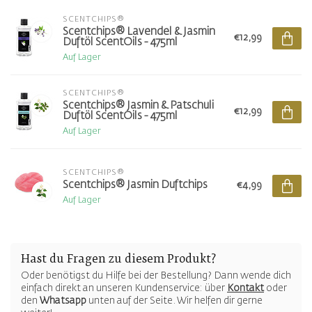
SCENTCHIPS®
Scentchips® Lavendel & Jasmin
€12,99
Duftöl ScentOils - 475ml
Auf Lager
SCENTCHIPS®
Scentchips® Jasmin & Patschuli
€12,99
Duftöl ScentOils - 475ml
Auf Lager
SCENTCHIPS®
Scentchips® Jasmin Duftchips
€4,99
Auf Lager
Hast du Fragen zu diesem Produkt?
Oder benötigst du Hilfe bei der Bestellung? Dann wende dich
einfach direkt an unseren Kundenservice: über
Kontakt
oder
den
Whatsapp
unten auf der Seite. Wir helfen dir gerne