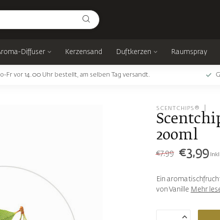
Aroma-Diffuser
Kerzensand
Duftkerzen
Raumspray
o-Fr vor 14.00 Uhr bestellt, am selben Tag versandt.
G
SCENTCHIPS®
Scentchip
200ml
€3,99
€7,99
Ink
Ein aromatischfruch
von Vanille
Mehr les