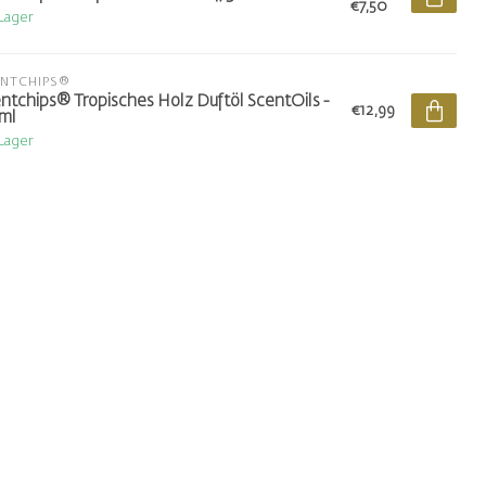
€7,50
 Lager
ENTCHIPS®
ntchips® Tropisches Holz Duftöl ScentOils -
€12,99
ml
 Lager