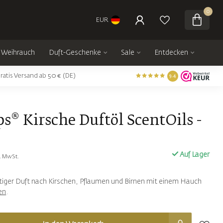
0
EUR
Weihrauch
Duft-Geschenke
Sale
Entdecken
ratis Versand ab 50 € (DE)
9.4
s® Kirsche Duftöl ScentOils -
Auf Lager
l. MwSt.
tiger Duft nach Kirschen, Pflaumen und Birnen mit einem Hauch
en
.