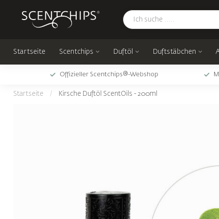
Startseite
Scentchips
Duftöl
Duftstäbchen
Offizieller Scentchips®-Webshop
M
Startseite
/
Kirsche Duftöl ScentOils - 200ml