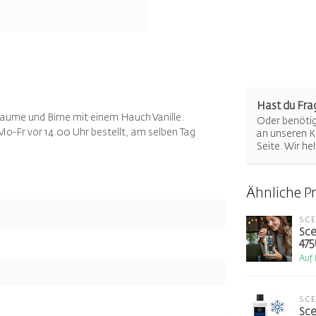
Hast du Fra
flaume und Birne mit einem Hauch Vanille.
Oder benötigs
 Mo-Fr vor 14.00 Uhr bestellt, am selben Tag
an unseren K
Seite. Wir he
Ähnliche P
SC
Sce
475
Auf
SC
Sce