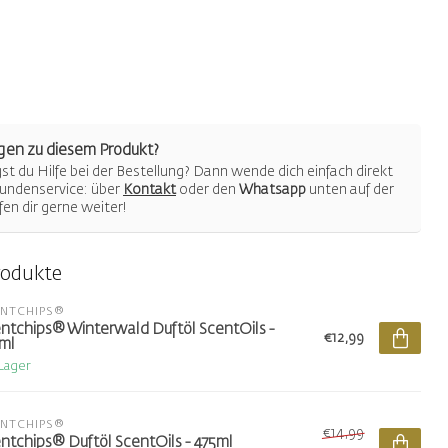
gen zu diesem Produkt?
t du Hilfe bei der Bestellung? Dann wende dich einfach direkt
undenservice: über
Kontakt
oder den
Whatsapp
unten auf der
lfen dir gerne weiter!
rodukte
ENTCHIPS®
ntchips® Winterwald Duftöl ScentOils -
€12,99
ml
 Lager
ENTCHIPS®
€14,99
ntchips® Duftöl ScentOils - 475ml