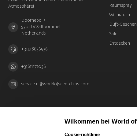
exklusiven Aromen und die wohltuende
Raumspray
Atmosphäre!
Weihrauch
Doornepol 5
Duft-Geschen
5301 LV Zaltbommel
Netherlands
Sale
Entdecken
+31418636536
+31611177036
service.nl@worldofscentchips.com
Wilkommen bei World of
select language
Cookie-richtlinie