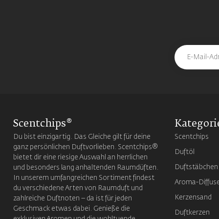
Scentchips®
Kategori
Du bist einzigartig. Das Gleiche gilt für deine
Scentchips
ganz persönlichen Duftvorlieben. Scentchips®
Duftöl
bietet dir eine riesige Auswahl an herrlichen
Duftstäbchen
und besonders lang anhaltenden Raumdüften.
In unserem umfangreichen Sortiment findest
Aroma-Diffus
du verschiedene Arten von Raumduft und
Kerzensand
zahlreiche Duftnoten – da ist für jeden
Geschmack etwas dabei. Genieße die
Duftkerzen