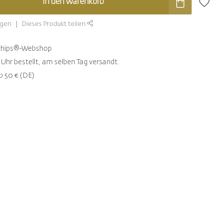
In den Warenkorb
ügen
Dieses Produkt teilen
ntchips®-Webshop
Uhr bestellt, am selben Tag versandt.
b 50 € (DE)