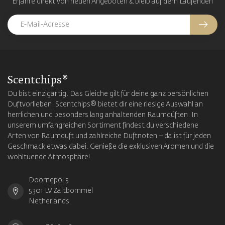
Erfahre direkt von neuen Angeboten & bleib auf dem Laufenden
Scentchips®
Du bist einzigartig. Das Gleiche gilt für deine ganz persönlichen
Duftvorlieben. Scentchips® bietet dir eine riesige Auswahl an
herrlichen und besonders lang anhaltenden Raumdüften. In
unserem umfangreichen Sortiment findest du verschiedene
Arten von Raumduft und zahlreiche Duftnoten – da ist für jeden
Geschmack etwas dabei. Genieße die exklusiven Aromen und die
wohltuende Atmosphäre!
Doornepol 5
5301 LV Zaltbommel
Netherlands