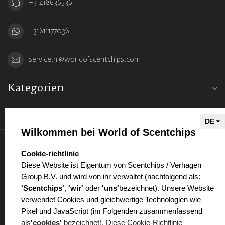
+31418636536
+31611177036
service.nl@worldofscentchips.com
Kategorien
Informationen
Wilkommen bei World of Scentchips
Mein Konto
select language
Cookie-richtlinie
Diese Website ist Eigentum von Scentchips / Verhagen
Group B.V. und wird von ihr verwaltet (nachfolgend als:
'Scentchips'
,
'wir'
oder
'uns'
bezeichnet). Unsere Website
verwendet Cookies und gleichwertige Technologien wie
€
Pixel und JavaScript (im Folgenden zusammenfassend
als
'cookies'
bezeichnet). Diese Cookie-Richtlinie