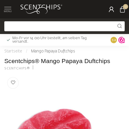
0
MENU
Mo-Fr vor 14.00 Uhr bestellt, am selben Tag
Gratis Ver
9.4
versandt.
Startseite
/
Mango Papaya Duftchips
Scentchips® Mango Papaya Duftchips
SCENTCHIPS®