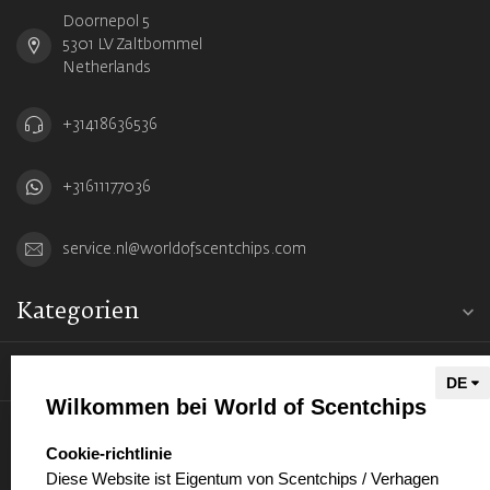
Doornepol 5
5301 LV Zaltbommel
Netherlands
+31418636536
+31611177036
service.nl@worldofscentchips.com
Kategorien
Informationen
Wilkommen bei World of Scentchips
Mein Konto
select language
Cookie-richtlinie
Diese Website ist Eigentum von Scentchips / Verhagen