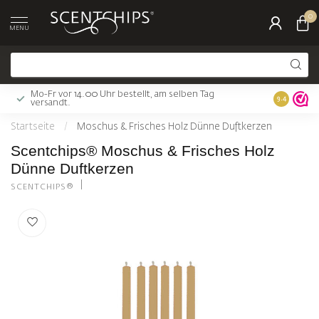
0
MENU
Mo-Fr vor 14.00 Uhr bestellt, am selben Tag
Gratis Ver
9.4
versandt.
Startseite
/
Moschus & Frisches Holz Dünne Duftkerzen
Scentchips® Moschus & Frisches Holz
Dünne Duftkerzen
SCENTCHIPS®