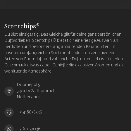
Scentchips®
Du bist einzigartig. Das Gleiche gilt für deine ganz persönlichen
Duftvorlieben. Scentchips® bietet dir eine riesige Auswahl an
herrlichen und besonders lang anhaltenden Raumdüften. In
unserem umfangreichen Sortiment findest du verschiedene
Arten von Raumduft und zahlreiche Duftnoten – da ist für jeden
Geschmack etwas dabei. Genieße die exklusiven Aromen und die
wohltuende Atmosphäre!
Doornepol 5
5301 LV Zaltbommel
Netherlands
+31418636536
+31611177036