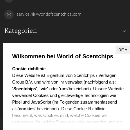
service.nl@worldofscentchips.com
Kategorien
Informationen
Wilkommen bei World of Scentchips
Mein Konto
select language
Cookie-richtlinie
Diese Website ist Eigentum von Scentchips / Verhagen
Group B.V. und wird von ihr verwaltet (nachfolgend als:
'Scentchips'
,
'wir'
oder
'uns'
bezeichnet). Unsere Website
verwendet Cookies und gleichwertige Technologien wie
€
Pixel und JavaScript (im Folgenden zusammenfassend
als
'cookies'
bezeichnet). Diese Cookie-Richtlinie
beschreibt, was Cookies sind, welche Cookies wir
verwenden, für welche Zwecke wir sie verwenden und mit
welchen Partnern wir dabei zusammenarbeiten.