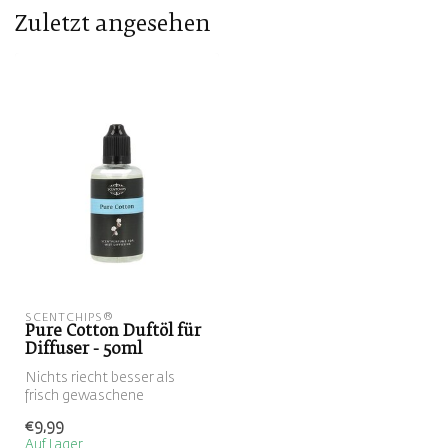
Zuletzt angesehen
SCENTCHIPS®
Pure Cotton Duftöl für
Diffuser - 50ml
Nichts riecht besser als
frisch gewaschene
Bettwäsche, oder?
€9,99
Genießen Sie jetzt ...
Auf Lager