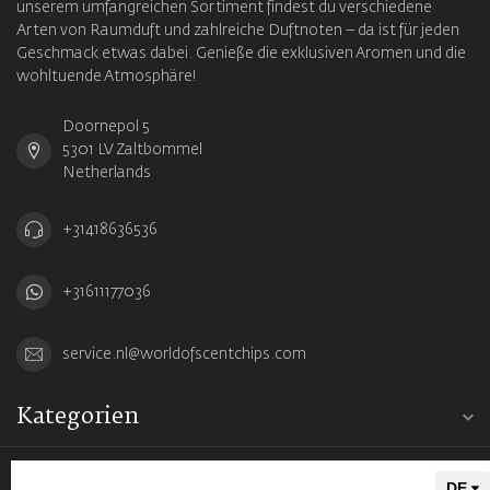
unserem umfangreichen Sortiment findest du verschiedene
Arten von Raumduft und zahlreiche Duftnoten – da ist für jeden
Geschmack etwas dabei. Genieße die exklusiven Aromen und die
wohltuende Atmosphäre!
Doornepol 5
5301 LV Zaltbommel
Netherlands
+31418636536
+31611177036
service.nl@worldofscentchips.com
Kategorien
Informationen