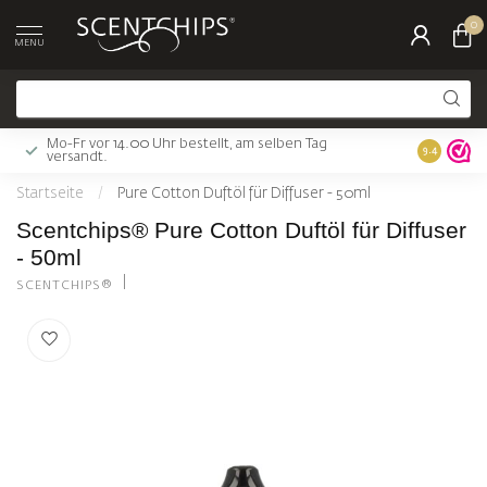
0
MENU
Mo-Fr vor 14.00 Uhr bestellt, am selben Tag
Gratis Ver
9.4
versandt.
Startseite
/
Pure Cotton Duftöl für Diffuser - 50ml
Scentchips® Pure Cotton Duftöl für Diffuser
- 50ml
SCENTCHIPS®