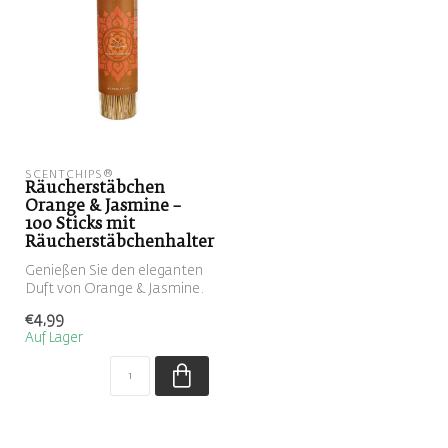
SCENTCHIPS®
Räucherstäbchen
Orange & Jasmine –
100 Sticks mit
Räucherstäbchenhalter
Genießen Sie den eleganten
Duft von Orange & Jasmine.
Dieses Set enthält 100
€4,99
Räu...
Auf Lager