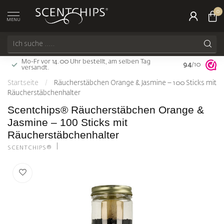
0
MENU
Mo-Fr vor 14.00 Uhr bestellt, am selben Tag
9.4
Gratis Versan
/10
versandt.
Startseite
/
Räucherstäbchen Orange & Jasmine – 100 Sticks mit
Räucherstäbchenhalter
Scentchips® Räucherstäbchen Orange &
Jasmine – 100 Sticks mit
Räucherstäbchenhalter
SCENTCHIPS®