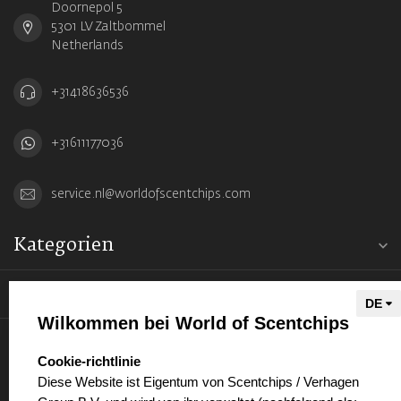
Doornepol 5
5301 LV Zaltbommel
Netherlands
+31418636536
+31611177036
service.nl@worldofscentchips.com
Kategorien
Informationen
Wilkommen bei World of Scentchips
Mein Konto
select language
Cookie-richtlinie
Diese Website ist Eigentum von Scentchips / Verhagen